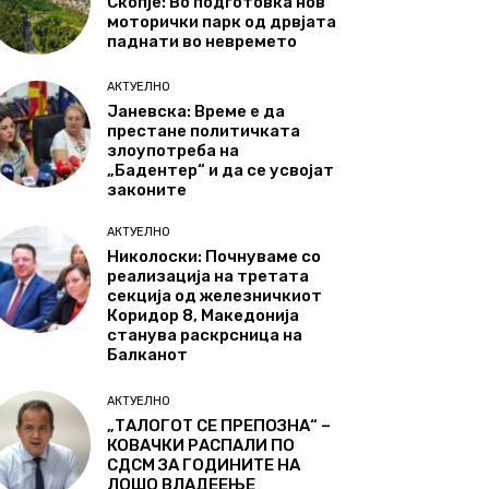
Скопје: Во подготовка нов
моторички парк од дрвјата
паднати во невремето
АКТУЕЛНО
Јаневска: Време е да
престане политичката
злоупотреба на
„Бадентер“ и да се усвојат
законите
АКТУЕЛНО
Николоски: Почнуваме со
реализација на третата
секција од железничкиот
Коридор 8, Македонија
станува раскрсница на
Балканот
АКТУЕЛНО
„ТАЛОГОТ СЕ ПРЕПОЗНА“ –
КОВАЧКИ РАСПАЛИ ПО
СДСМ ЗА ГОДИНИТЕ НА
ЛОШО ВЛАДЕЕЊЕ