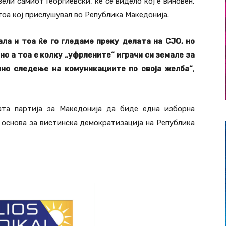
вели самиот Георгиевски, ќе се видело кој е виновен,
 тоа кој прислушувал во Република Македонија.
ла и тоа ќе го гледаме преку делата на СЈО, но
о а тоа е колку „уфрлените“ играчи си земале за
лно следење на комуникациите по своја желба“
,
јата партија за Македонија да биде една изборна
а основа за вистинска демократизација на Република