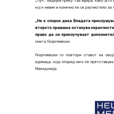
„Пуч“, бидејќи преку таа афера, како што 
кој е невин и конечно ќе се расчистело за
„Не е спорно дека Владата прислушува
второто прашање останува нерасчистен
право да си приклучуваат дополните
смета Георгиевски.
Георгиевски го повтори ставот на сво
единица, која според него ќе претставув
Македонија.