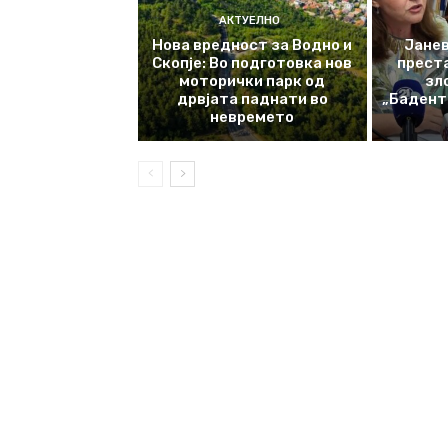
АКТУЕЛНО
Нова вредност за Водно и
Јанев
Скопје: Во подготовка нов
прест
моторички парк од
зл
дрвјата паднати во
„Баденте
невремето