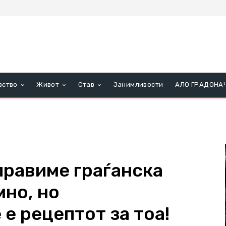
вство
Живот
Став
Занимливости
АЛО ГРАДОНА
правиме граѓанска
мно, но
 е рецептот за тоа!