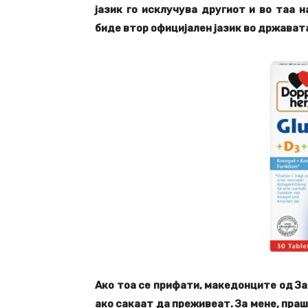
јазик го исклучува другиот и во таа 
биде втор официјален јазик во држават
Ако тоа се прифати, македонците од За
ако сакаат да преживеат. За мене, пра