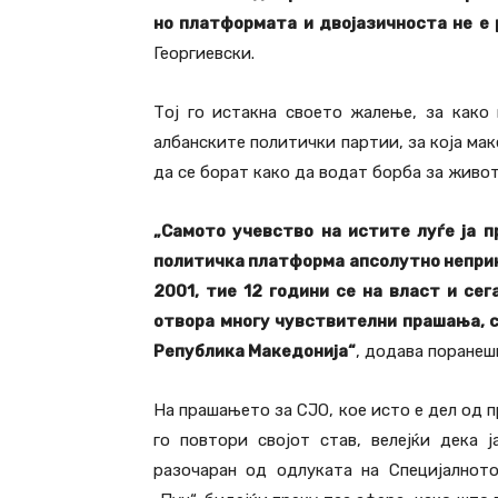
но платформата и двојазичноста не е 
Георгиевски.
Тој го истакна своето жалење, за како
албанските политички партии, за која ма
да се борат како да водат борба за живот
„Самото учевство на истите луѓе ја п
политичка платформа апсолутно непринц
2001, тие 12 години се на власт и се
отвора многу чувствителни прашања, с
Република Македонија“
, додава поранеш
На прашањето за СЈО, кое исто е дел од 
го повтори својот став, велејќи дека
разочаран од одлуката на Специјалното