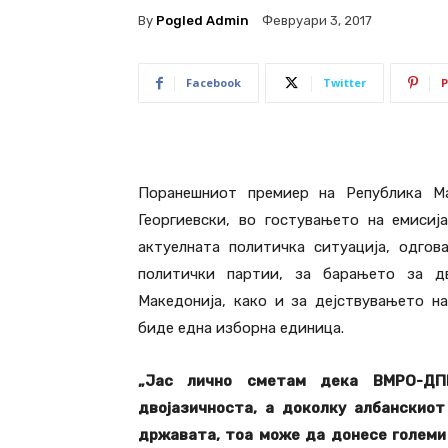
By
Pogled Admin
Февруари 3, 2017
Facebook
Twitter
P
Поранешниот премиер на Република М
Георгиевски, во гостувањето на емиси
актуелната политичка ситуација, одго
политички партии, за барањето за дв
Македонија, како и за дејствувањето н
биде една изборна единица.
„Јас лично сметам дека ВМРО-Д
двојазичноста, а доколку албанскиот
државата, тоа може да донесе големи 