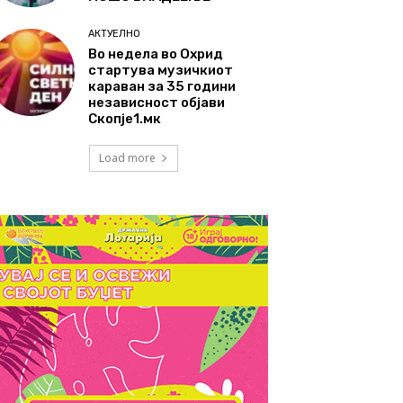
АКТУЕЛНО
Во недела во Охрид
стартува музичкиот
караван за 35 години
независност објави
Скопје1.мк
Load more