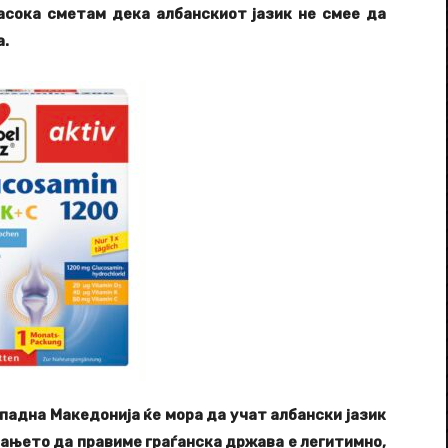
насока сметам дека албанскиот јазик не смее да
а.
падна Македонија ќе мора да учат албански јазик
шањето да правиме граѓанска држава е легитимно,