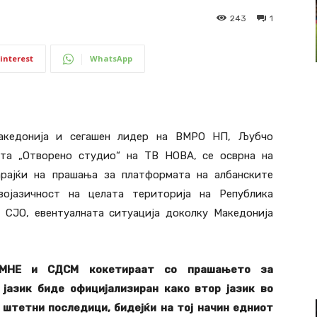
243
1
interest
WhatsApp
акедонија и сегашен лидер на ВМРО НП, Љубчо
јата „Отворено студио“ на ТВ НОВА, се осврна на
варајќи на прашања за платформата на албанските
ојазичност на целата територија на Република
а СЈО, евентуалната ситуација доколку Македонија
ПМНЕ и СДСМ кокетираат со прашањето за
 јазик биде официјализиран како втор јазик во
штетни последици, бидејќи на тој начин едниот