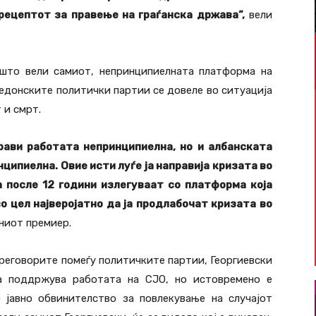
рецептот за правење на граѓанска држава“,
вели
 што вели самиот, непринципиелната платформа на
кедонските политички партии се довеле во ситуација
 и смрт.
рави работата непринципиелна, но и албанската
ипиелна. Овие исти луѓе ја направија кризата во
га после 12 години излегуваат со платформа која
о цел најверојатно да ја продлабочат кризата во
ниот премиер.
преговорите помеѓу политичките партии, Георгиевски
 ја поддржува работата на СЈО, но истовремено е
 јавно обвинителство за повлекување на случајот