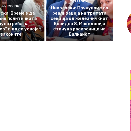
АКТУЕЛНО
АКТУЕЛНО
Николоски: Почнуваме со
ска: Време е да
реализација на третата
ане политичката
секција од железничкиот
оупотреба на
Коридор 8, Македонија
р“ и да се усвојат
станува раскрсница на
законите
Балканот