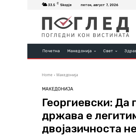
C
33.5
Skopje
петок, август 7, 2026
Почетна
Македонија
Свет
Здра
Home
Македонија
МАКЕДОНИЈА
Георгиевски: Да 
држава е легити
двојазичноста не