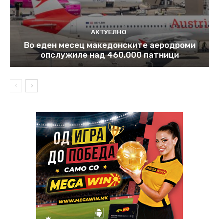
АКТУЕЛНО
Во еден месец македонските аеродроми
опслужиле над 460.000 патници