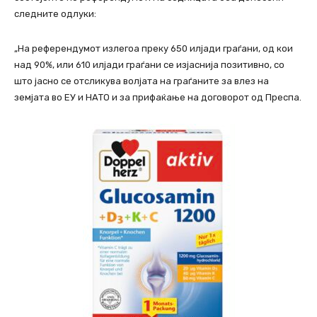
следните одлуки:
„На референдумот излегоа преку 650 илјади граѓани, од кои
над 90%, или 610 илјади граѓани се изјаснија позитивно, со
што јасно се отсликува волјата на граѓаните за влез на
земјата во ЕУ и НАТО и за прифаќање на договорот од Преспа.