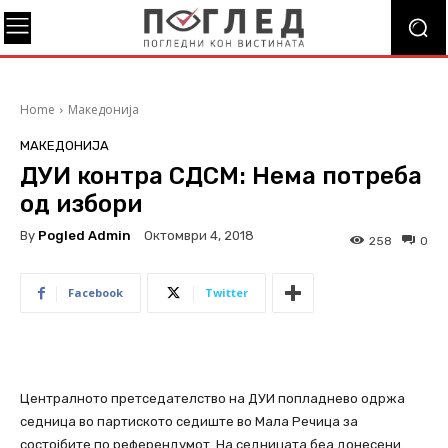
Home
Македонија
МАКЕДОНИЈА
ДУИ контра СДСМ: Нема потреба
од избори
By
Pogled Admin
Октомври 4, 2018
258
0
Facebook
Twitter
Централното претседателство на ДУИ попладнево одржа
седница во партиското седиште во Мала Речица за
состојбите по референдумот. На седницата беа донесени