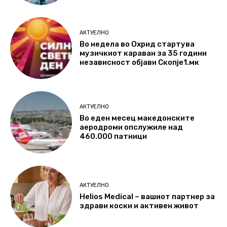
АКТУЕЛНО
Во недела во Охрид стартува
музичкиот караван за 35 години
независност објави Скопје1.мк
АКТУЕЛНО
Во еден месец македонските
аеродроми опслужиле над
460.000 патници
АКТУЕЛНО
Helios Medical – вашиот партнер за
здрави коски и активен живот