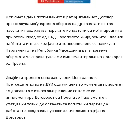
ДУИ смета дека потпишаниот и ратификуваниот Договор
претставува меѓународна обврска на државата, и во таа
насока ги поздравува пораките испратени од меѓународните
пријатели, пред сè од САД, Европската Унија, земјите – членки
на Унијата инт., во кои јасно и недвосмислено се повикува
Парламентот на Република Македонија да ја преземе
обврската за спроведување и имплементирање на Договорот
од Преспа.
Имајќи ги предвид овие заклучоци, Централното
Претседателство на ДУИ одлучи дека во моментов приоритет
за државата е изнаоѓање решение со кое ќе се
имплементира Договорот од Преспа во Парламентот,
упатувајќи повик до останатите политички партии да
работат на создавање услови за имплементација на
Договорот.