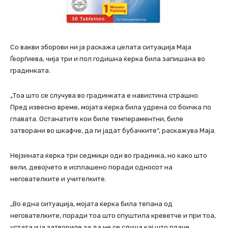
Со вакви зборови ни ја раскажа целата ситуација Маја
Ѓеорѓиева, чија три и пол годишна ќерка била запишана во
градинката.
„Тоа што се случува во градинката е навистина страшно.
Пред извесно време, мојата ќерка била удрена со боичка по
главата. Останатите кои биле темпераментни, биле
затворани во шкафче, да ги јадат бубачките“, раскажува Маја.
Нејзината ќерка три седмици оди во градинка, но како што
вели, девојчето е исплашено поради односот на
негователките и учителките.
„Во една ситуација, мојата ќерка била тепана од
негователките, поради тоа што спуштила креветче и при тоа,
устата и ја затвориле за да не се слуша кај што плаче.