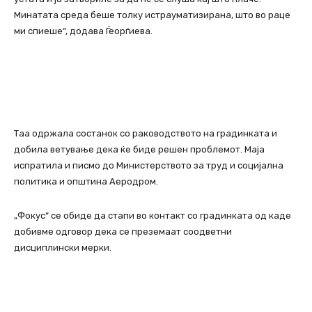
Минатата среда беше толку истрауматизирана, што во раце
ми спиеше“, додава Ѓеорѓиева.
Таа одржала состанок со раководството на градинката и
добила ветување дека ќе биде решен проблемот. Маја
испратила и писмо до Министерството за труд и социјална
политика и општина Аеродром.
„Фокус“ се обиде да стапи во контакт со градинката од каде
добивме одговор дека се преземаат соодветни
дисциплински мерки.