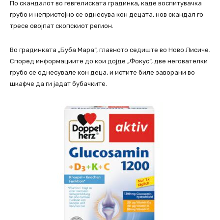
По скандалот во гевгелиската градинка, каде воспитувачка
грубо и непристојно се однесува кон децата, нов скандал го
тресе овојпат скопскиот регион.
Во градинката „Буба Мара“, главното седиште во Ново Лисиче.
Според информациите до кои дојде „Фокус“, две негователки
грубо се однесувале кон деца, и истите биле заворани во
шкафче да ги јадат бубачките.