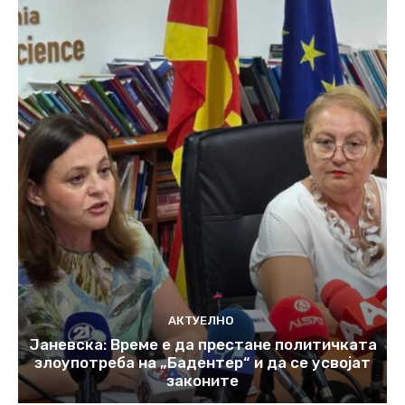
АКТУЕЛНО
Јаневска: Време е да престане политичката
злоупотреба на „Бадентер“ и да се усвојат
законите