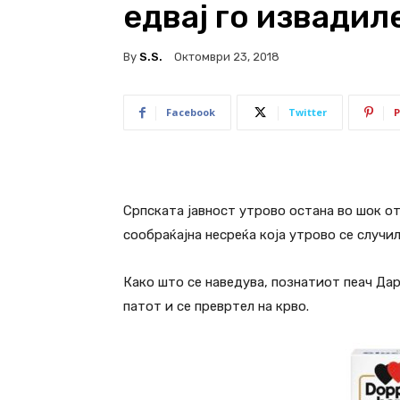
едвај го извадил
By
S.s.
Октомври 23, 2018
Facebook
Twitter
P
Српската јавност утрово остана во шок 
сообраќајна несреќа која утрово се случи
Како што се наведува, познатиот пеач Дар
патот и се превртел на крво.