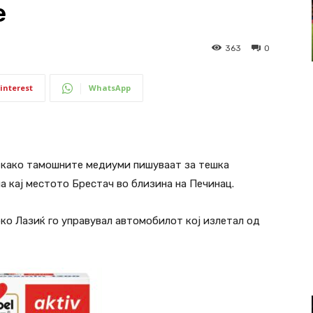
е
363
0
interest
WhatsApp
откако тамошните медиуми пишуваат за тешка
ла кај местото Брестач во близина на Печинац.
ко Лазиќ го управувал автомобилот кој излетал од