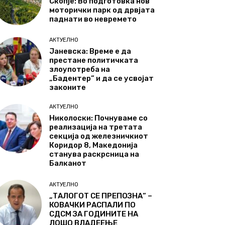
Скопје: Во подготовка нов
моторички парк од дрвјата
паднати во невремето
АКТУЕЛНО
Јаневска: Време е да
престане политичката
злоупотреба на
„Бадентер“ и да се усвојат
законите
АКТУЕЛНО
Николоски: Почнуваме со
реализација на третата
секција од железничкиот
Коридор 8, Македонија
станува раскрсница на
Балканот
АКТУЕЛНО
„ТАЛОГОТ СЕ ПРЕПОЗНА“ –
КОВАЧКИ РАСПАЛИ ПО
СДСМ ЗА ГОДИНИТЕ НА
ЛОШО ВЛАДЕЕЊЕ