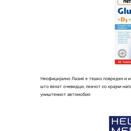
Неофицијално Лазиќ е тешко повреден и и
што велат очевидци, пеачот со крајни нап
уништениот автомобил