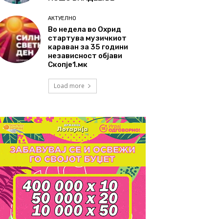
АКТУЕЛНО
Во недела во Охрид
стартува музичкиот
караван за 35 години
независност објави
Скопје1.мк
Load more