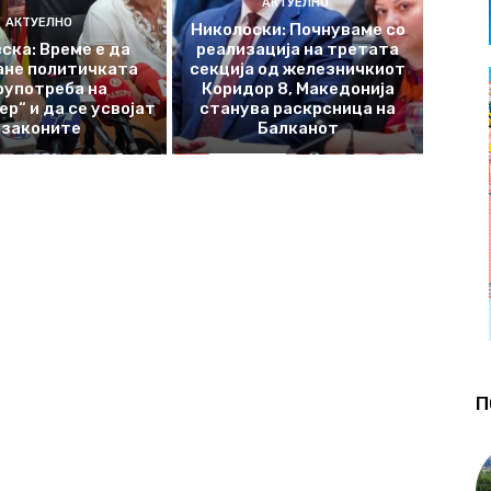
АКТУЕЛНО
АКТУЕЛНО
Николоски: Почнуваме со
ска: Време е да
реализација на третата
ане политичката
секција од железничкиот
оупотреба на
Коридор 8, Македонија
р“ и да се усвојат
станува раскрсница на
законите
Балканот
П