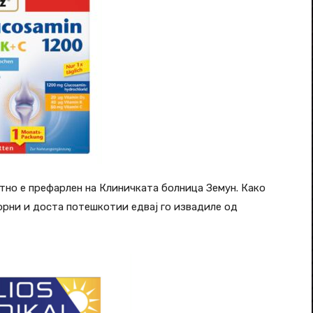
тно е префарлен на Клиничката болница Земун. Како
орни и доста потешкотии едвај го извадиле од