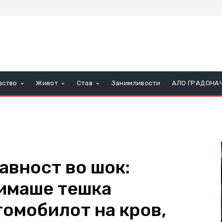
вство
Живот
Став
Занимливости
АЛО ГРАДОНА
авност во шок:
 имаше тешка
томобилот на кров,