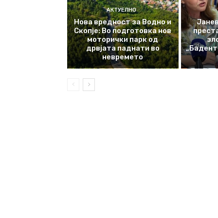
АКТУЕЛНО
Нова вредност за Водно и
Јанев
Скопје: Во подготовка нов
прест
моторички парк од
зл
дрвјата паднати во
„Баденте
невремето