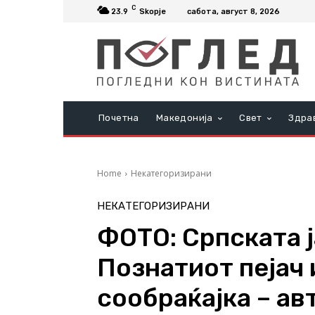
C
23.9
Skopje
сабота, август 8, 2026
Почетна
Македонија
Свет
Здра
Home
Некатегоризирани
НЕКАТЕГОРИЗИРАНИ
ФОТО: Српската ј
Познатиот пејач
сообраќајка – ав