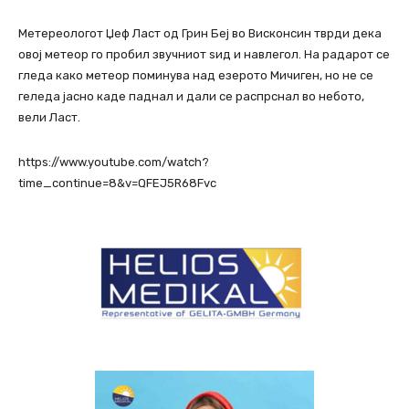
Метереологот Џеф Ласт од Грин Беј во Висконсин тврди дека
овој метеор го пробил звучниот ѕид и навлегол. На радарот се
гледа како метеор поминува над езерото Мичиген, но не се
геледа јасно каде паднал и дали се распрснал во небото,
вели Ласт.
https://www.youtube.com/watch?
time_continue=8&v=QFEJ5R68Fvc