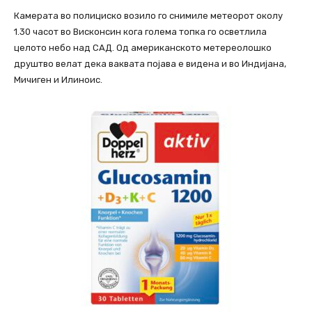
Камерата во полициско возило го снимиле метеорот околу
1.30 часот во Висконсин кога голема топка го осветлила
целото небо над САД. Од американското метереолошко
друштво велат дека ваквата појава е видена и во Индијана,
Мичиген и Илиноис.