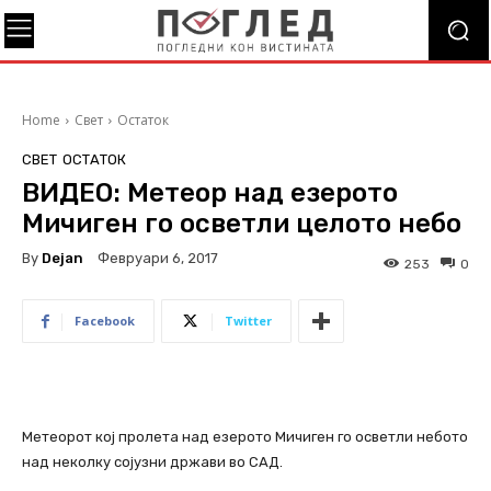
Home
Свет
Остаток
СВЕТ
ОСТАТОК
ВИДЕО: Метеор над езерото
Мичиген го осветли целото небо
By
Dejan
Февруари 6, 2017
253
0
Facebook
Twitter
Метеорот кој пролета над езерото Мичиген го осветли небото
над неколку сојузни држави во САД.