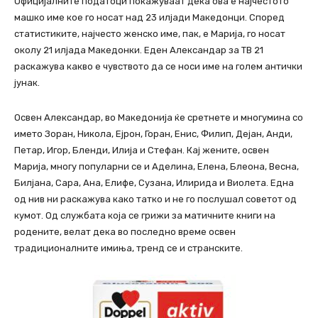
Официјалните податоци покажуваат дека ова е најчестото
машко име кое го носат над 23 илјади Македонци. Според
статистиките, најчесто женско име, пак, е Марија, го носат
околу 21 илјада Македонки. Еден Александар за ТВ 21
раскажува какво е чувството да се носи име на голем антички
јунак.
Освен Александар, во Македонија ќе сретнете и многумина со
името Зоран, Никола, Ејрон, Горан, Енис, Филип, Дејан, Анди,
Петар, Игор, Бленди, Илија и Стефан. Кај жените, освен
Марија, многу популарни се и Аделина, Елена, Блеона, Весна,
Билјана, Сара, Ана, Елифе, Сузана, Илирида и Виолета. Една
од нив ни раскажува како татко и не го послушал советот од
кумот. Од службата која се грижи за матичните книги на
родените, велат дека во последно време освен
традиционалните имиња, тренд се и странските.