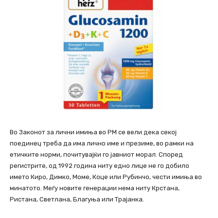
Во Законот за лични имиња во РМ се вели дека секој
поединец треба да има лично име и презиме, во рамки на
етичките норми, почитувајќи го јавниот морал. Според
регистрите, од 1992 година ниту едно лице не го добило
името Киро, Димко, Моме, Коце или Рубинчо, чести имиња во
минатото. Меѓу новите генерации нема ниту Крстана,
Ристана, Светлана, Благуња или Трајанка.