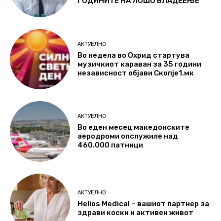
ГОДИНИТЕ НА ЛОШО ВЛАДЕЕЊЕ
АКТУЕЛНО
Во недела во Охрид стартува
музичкиот караван за 35 години
независност објави Скопје1.мк
АКТУЕЛНО
Во еден месец македонските
аеродроми опслужиле над
460.000 патници
АКТУЕЛНО
Helios Medical – вашиот партнер за
здрави коски и активен живот