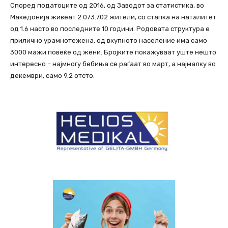
Според податоците од 2016, од Заводот за статистика, во
Македонија живеат 2.073.702 жители, со стапка на наталитет
од 1.6 насто во последните 10 години. Родовата структура е
прилично урамнотежена, од вкупното население има само
3000 мажи повеќе од жени. Бројките покажуваат уште нешто
интересно – најмногу бебиња се раѓаат во март, а најмалку во
декември, само 9,2 отсто.