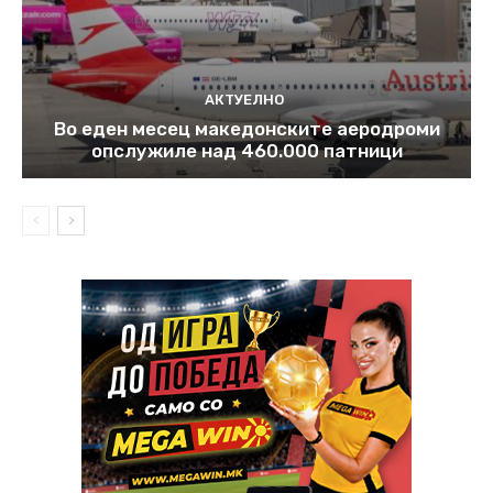
АКТУЕЛНО
Во еден месец македонските аеродроми
опслужиле над 460.000 патници