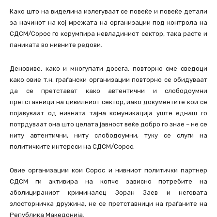
Како што на виделина излегуваат се повеќе и повеќе детали
за начинот на кој мрежата на организации под контрола на
СДСМ/Сорос го корумпира невладиниот сектор, така расте и
паниката во нивните редови.
Деновиве, како и многупати досега, повторно сме сведоци
како овие т.н. граѓански организации повторно се обидуваат
да се претстават како автентични и слободоумни
претставници на цивилниот сектор, иако документите кои се
појавуваат од нивната тајна комуникација уште еднаш го
потрдуваат она што целата јавност веќе добро го знае – не се
ниту автентични, ниту слободоумни, туку се слуги на
политичките интереси на СДСМ/Сорос.
Овие организации кои Сорос и нивниот политички партнер
СДСМ ги активира на копче зависно потребите на
аболицираниот криминалец Зоран Заев и неговата
злосторничка дружина, не се претставници на граѓаните на
Република Македонија.