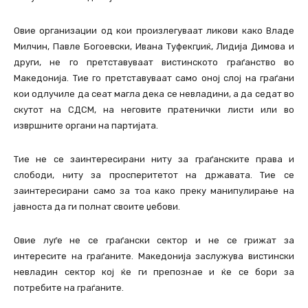
Овие организации од кои произлегуваат ликови како Владе
Милчин, Павле Богоевски, Ивана Туфекгџиќ, Лидија Димова и
други, не го претставуваат вистинското граѓанство во
Македонија. Тие го претставуваат само оној слој на граѓани
кои одлучиле да сеат магла дека се невладини, а да седат во
скутот на СДСМ, на неговите пратенички листи или во
извршните органи на партијата.
Тие не се заинтересирани ниту за граѓанските права и
слободи, ниту за просперитетот на државата. Тие се
заинтересирани само за тоа како преку манипулирање на
јавноста да ги полнат своите џебови.
Овие луѓе не се граѓански сектор и не се грижат за
интересите на граѓаните. Македонија заслужува вистински
невладин сектор кој ќе ги препознае и ќе се бори за
потребите на граѓаните.