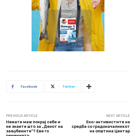
Facebook
Twitter
PREVIOUS ARTICLE
NEXT ARTICLE
Немате маж покрај себе и
Еко-активистите на
не знаете што за „Денот на
средба со градоначалникот
заљубените“? Еве го
на општина Центар
решението