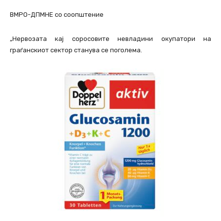
ВМРО-ДПМНЕ со соопштение
„Нервозата кај соросовите невладини окупатори на
граѓанскиот сектор станува се поголема.