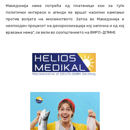
Македонија нема потреба од платеници кои за туѓи
политички интереси и агенди ќе вршат насилни кампањи
против волјата на мнозинството. Затоа во Македонија е
неопходен процесот на десоросоизација кој започна и од кој
враќање нема“, се вели во соопштението на ВМРО-ДПМНЕ