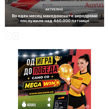
АКТУЕЛНО
Во еден месец македонските аеродроми
опслужиле над 460.000 патници