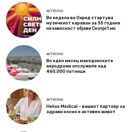
АКТУЕЛНО
Во недела во Охрид стартува
музичкиот караван за 35 години
независност објави Скопје1.мк
АКТУЕЛНО
Во еден месец македонските
аеродроми опслужиле над
460.000 патници
АКТУЕЛНО
Helios Medical – вашиот партнер за
здрави коски и активен живот