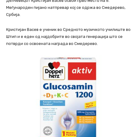
Делчевецот Кристијан Васев освои прво место на 6.
Меѓународен пијано натпревар кој се одржа во Смедерево,
Србија.
Кристијан Васев е ученик во Средното музичкото училиште во
Штип и е еден од најдобрите во својата генерација што се
потврди со освоената награда во Смедерево.