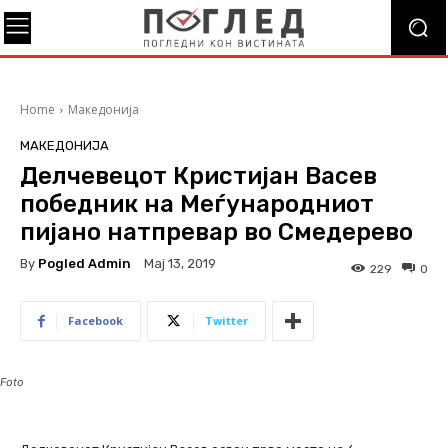
Home
Македонија
МАКЕДОНИЈА
Делчевецот Кристијан Васев
победник на Меѓународниот
пијано натпревар во Смедерево
By
Pogled Admin
Мај 13, 2019
229
0
Facebook
Twitter
Foto