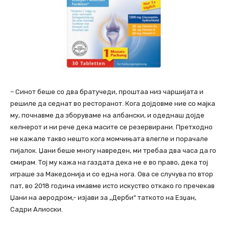
– Синот беше со два братучеди, проштаа низ чаршијата и
решиле да седнат во ресторанот. Кога дојдовме ние со мајка
му, почнавме да зборуваме на албански, и одеднаш дојде
келнерот и ни рече дека масите се резервирани. Претходно
не кажале такво нешто кога момчињата влегле и порачале
пијалок. Џани беше многу навреден, ми требаа два часа да го
смирам. Тој му кажа на газдата дека не е во право, дека тој
играше за Македонија и со една нога. Ова се случува по втор
пат, во 2018 година имавме исто искуство откако го пречекав
Џани на аеродром,- изјави за „Дерби“ таткото на Езџан,
Садри Алиоски.