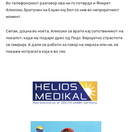
Во телефонскиот разговор ова ни го потврди и Фикрет
Алиоски, братучен на Езџан кој бил со нив во непријатниот
момент.
Сепак, доцна во ноќта, Алиоски се врати кај сопственикот на
локалот, каде му подари дрес од Лидс. Веројатно страстите
се смирија. А дали се работи за говор на омраза или не, ќе
покаже истрагата која е во тек.