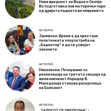
Нова вредност за Водно и Скопје:
Во подготовка нов моторички парк
од дрвјата паднати во невремето
АКТУЕЛНО
Јаневска: Време е да престане
политичката злоупотреба на
„Бадентер“ и да се усвојат
законите
АКТУЕЛНО
Николоски: Почнуваме со
реализација на третата секција од
железничкиот Коридор 8,
Македонија станува раскрсница
на Балканот
АКТУЕЛНО
„ТАЛОГОТ СЕ ПРЕПОЗНА“ –