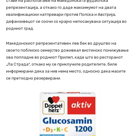
стави на располагање на македонската фудаблска
репрезентација, а откако го даде максимумот на двата
квалификациски натпревари против Полска и Австрија,
дефанзивецот се соочи со крајно непосакувана ситуација во
родниот град.
Македонскиот репрезентативен лев бек во друштво на
своето поблиско семејство доживеал вистинско понижување
ова попладне во родниот Прилеп, каде што во ресторанот
„Ла Страда“, откако му се приклучиле родителите, биле
информирани дека за нив нема место, односно дека масите
се претходно резервирани.