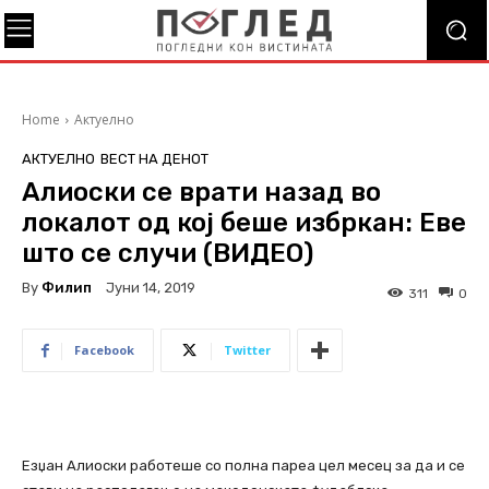
Home
Актуелно
АКТУЕЛНО
ВЕСТ НА ДЕНОТ
Алиоски се врати назад во
локалот од кој беше избркан: Еве
што се случи (ВИДЕО)
By
Филип
Јуни 14, 2019
311
0
Facebook
Twitter
Езџан Алиоски работеше со полна пареа цел месец за да и се