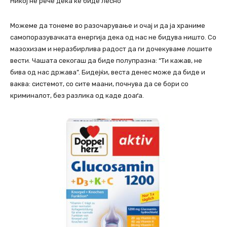
Никој не рече дека ќе биде лесно
Можеме да тонеме во разочарување и очај и да ја храниме
самопоразувачката енергија дека од нас не бидува ништо. Со
мазохизам и неразбирлива радост да ги дочекуваме лошите
вести. Чашата секогаш да биде полупразна: “Ти кажав, не
бива од нас држава”. Бидејќи, веста денес може да биде и
ваква: системот, со сите маани, почнува да се бори со
криминалот, без разлика од каде доаѓа.