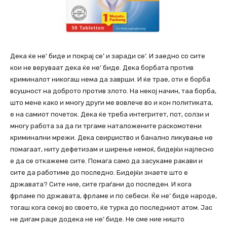
Дека ќе не’ биде и покрај се’ и заради се’. И заедно со сите
кои не веруваат дека ќе не’ биде. Дека борбата против
криминалот никогаш нема да заврши. И ќе трае, оти е борба
всушност на доброто против злото. На некој начин, таа борба,
што мене како и многу други ме вовлече во и кон политиката,
е на самиот почеток. Дека ќе треба интегритет, пот, солзи и
многу работа за да ги тргаме наталожените раскомотени
криминални мрежи. Дека сеирџиство и банално ликување не
помагаат, ниту дефетизам и ширење немоќ, бидејќи најлесно
е да се откажеме сите. Помага само да засукаме ракави и
сите да работиме до последно. Бидејќи знаете што е
државата? Сите ние, сите граѓани до последен. И кога
фрламе по државата, фрламе и по себеси. Ќе не’ биде народе,
тогаш кога секој во своето, ќе турка до последниот атом. Јас
не дигам раце додека не не’ биде. Не сме ние ништо