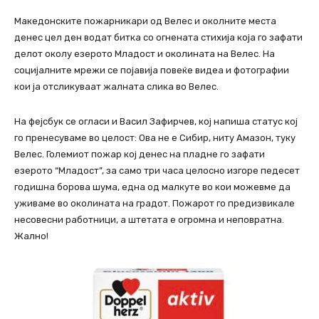
Македонските пожарникари од Велес и околните места
денес цел ден водат битка со огнената стихија која го зафати
делот околу езерото Младост и околината на Велес. На
социјалните мрежи се појавија повеќе видеа и фотографии
кои ја отсликуваат жалната слика во Велес.
На фејсбук се огласи и Васил Зафирчев, кој напиша статус кој
го пренесуваме во целост: Ова не е Сибир, ниту Амазон, туку
Велес. Големиот пожар кој денес на пладне го зафати
езерото “Младост”, за само три часа целосно изгоре педесет
годишна борова шума, една од малкуте во кои можевме да
уживаме во околината на градот. Пожарот го предизвикале
несовесни работници, а штетата е огромна и неповратна.
Жално!