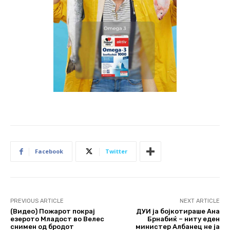
Facebook
Twitter
PREVIOUS ARTICLE
NEXT ARTICLE
(Видео) Пожарот покрај
ДУИ ја бојкотираше Ана
езерото Младост во Велес
Брнабиќ – ниту еден
снимен од бродот
министер Албанец не ја