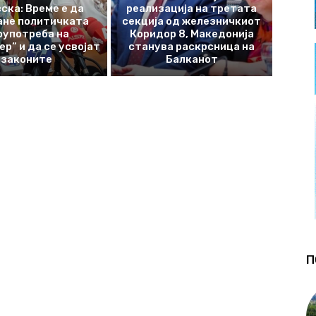
ска: Време е да
реализација на третата
ане политичката
секција од железничкиот
оупотреба на
Коридор 8, Македонија
р“ и да се усвојат
станува раскрсница на
законите
Балканот
П