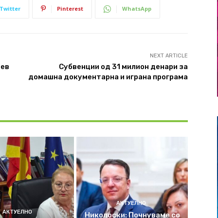
Twitter
Pinterest
WhatsApp
NEXT ARTICLE
бев
Субвенции од 31 милион денари за
домашна документарна и играна програма
АКТУЕЛНО
АКТУЕЛНО
Николоски: Почнуваме со