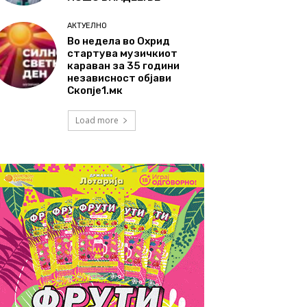
АКТУЕЛНО
Во недела во Охрид
стартува музичкиот
караван за 35 години
независност објави
Скопје1.мк
Load more