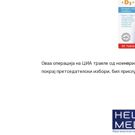
Оваа операција на ЦИА траеле од ноември 
покрај претседателски избори, бил присл