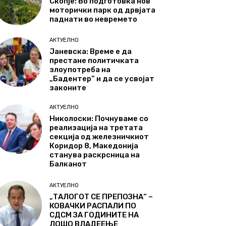
Скопје: Во подготовка нов
моторички парк од дрвјата
паднати во невремето
АКТУЕЛНО
Јаневска: Време е да
престане политичката
злоупотреба на
„Бадентер“ и да се усвојат
законите
АКТУЕЛНО
Николоски: Почнуваме со
реализација на третата
секција од железничкиот
Коридор 8, Македонија
станува раскрсница на
Балканот
АКТУЕЛНО
„ТАЛОГОТ СЕ ПРЕПОЗНА“ –
КОВАЧКИ РАСПАЛИ ПО
СДСМ ЗА ГОДИНИТЕ НА
ЛОШО ВЛАДЕЕЊЕ