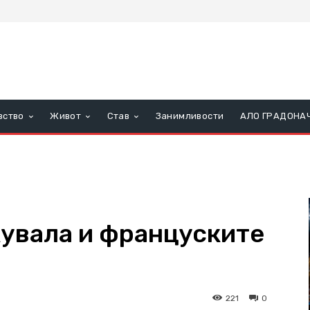
вство
Живот
Став
Занимливости
АЛО ГРАДОНА
увала и француските
221
0