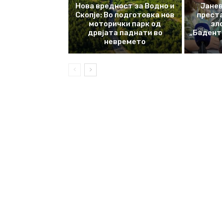
Нова вредност за Водно и
Јанев
Скопје: Во подготовка нов
прест
моторички парк од
зл
дрвјата паднати во
„Баденте
невремето