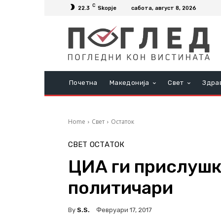
C
22.3
Skopje
сабота, август 8, 2026
Почетна
Македонија
Свет
Здра
Home
Свет
Остаток
СВЕТ
ОСТАТОК
ЦИА ги прислушк
политичари
By
S.s.
Февруари 17, 2017