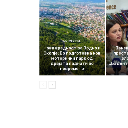
АКТУЕЛНО
Нова вредност за Водно и
Јанев
Скопје: Во подготовка нов
прест
моторички парк од
зл
дрвјата паднати во
„Баденте
невремето