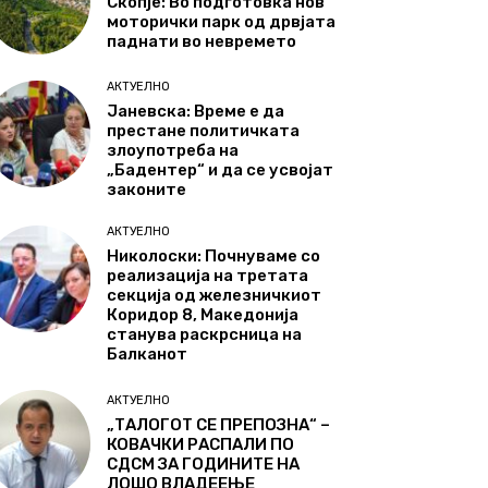
Скопје: Во подготовка нов
моторички парк од дрвјата
паднати во невремето
АКТУЕЛНО
Јаневска: Време е да
престане политичката
злоупотреба на
„Бадентер“ и да се усвојат
законите
АКТУЕЛНО
Николоски: Почнуваме со
реализација на третата
секција од железничкиот
Коридор 8, Македонија
станува раскрсница на
Балканот
АКТУЕЛНО
„ТАЛОГОТ СЕ ПРЕПОЗНА“ –
КОВАЧКИ РАСПАЛИ ПО
СДСМ ЗА ГОДИНИТЕ НА
ЛОШО ВЛАДЕЕЊЕ