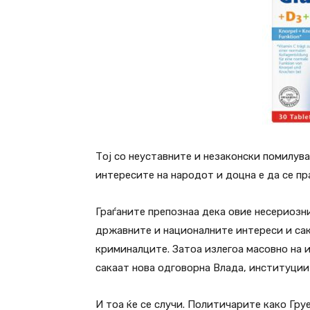
Тој со неуставните и незаконски помилув
интересите на народот и доцна е да се пр
Граѓаните препознаа дека овие несериозни
државните и националните интереси и сак
криминалците. Затоа излегоа масовно на 
сакаат нова одговорна Влада, институции 
И тоа ќе се случи. Политичарите како Гру