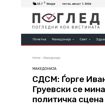
C
33.7
Skopje
петок, август 7, 2026
Почетна
Македонија
Свет
Здра
Home
Македонија
МАКЕДОНИЈА
СДСМ: Ѓорге Ива
Груевски се мин
политичка сцена