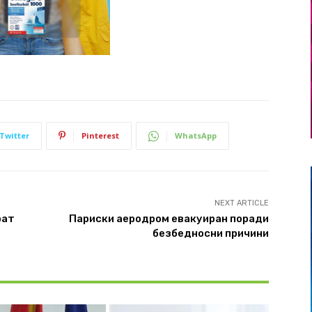
Twitter
Pinterest
WhatsApp
NEXT ARTICLE
рат
Париски аеродром евакуиран поради
безбедносни причини