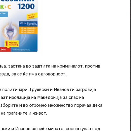
ања, застана во заштита на криминалот, против
авда, за се ќе има одговорност.
 политичари, Груевски и Иванов ги загрозија
аат изолација на Македонија за спас на
изборите и во огромно мнозинство порачаа дека
на граѓаните и живот.
евски и Иванов се веќе минато, соопштуваат од