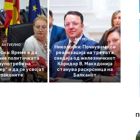
АКТУЕЛНО
АКТУЕЛНО
Николоски: Почнуваме со
ска: Време е да
реализација на третата
ане политичката
секција од железничкиот
оупотреба на
Коридор 8, Македонија
р“ и да се усвојат
станува раскрсница на
законите
Балканот
П