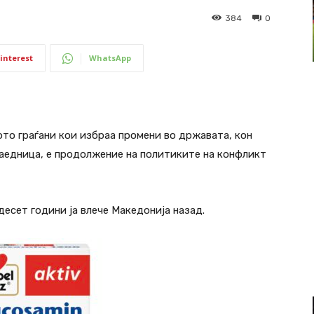
384
0
interest
WhatsApp
ото граѓани кои избраа промени во државата, кон
заедница, е продолжение на политиките на конфликт
есет години ја влече Македонија назад.