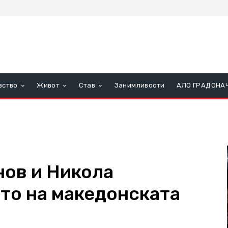
вство
Живот
Став
Занимливости
АЛО ГРАДОНА
нов и Никола
ато на македонската