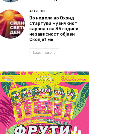
АКТУЕЛНО
Во недела во Охрид
стартува музичкиот
караван за 35 години
независност објави
Скопје1.мк
Load more