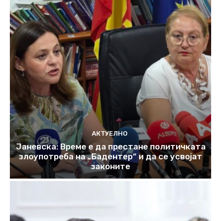
АКТУЕЛНО
Јаневска: Време е да престане политичката
злоупотреба на „Бадентер“ и да се усвојат
законите