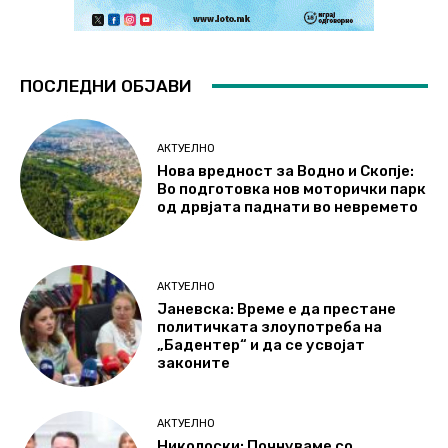
ПОСЛЕДНИ ОБЈАВИ
АКТУЕЛНО
Нова вредност за Водно и Скопје:
Во подготовка нов моторички парк
од дрвјата паднати во невремето
АКТУЕЛНО
Јаневска: Време е да престане
политичката злоупотреба на
„Бадентер“ и да се усвојат
законите
АКТУЕЛНО
Николоски: Почнуваме со