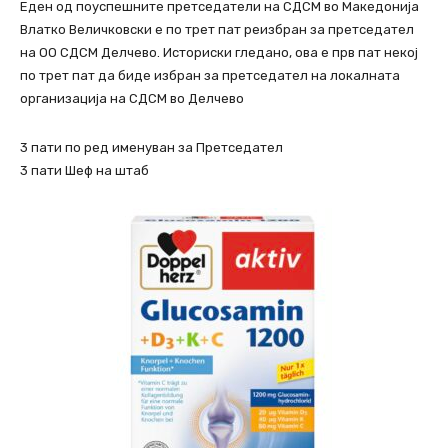
Еден од поуспешните претседатели на СДСМ во Македонија
Влатко Величковски е по трет пат реизбран за претседател
на ОО СДСМ Делчево. Историски гледано, ова е прв пат некој
по трет пат да биде избран за претседател на локалната
организација на СДСМ во Делчево
3 пати по ред именуван за Претседател
3 пати Шеф на штаб