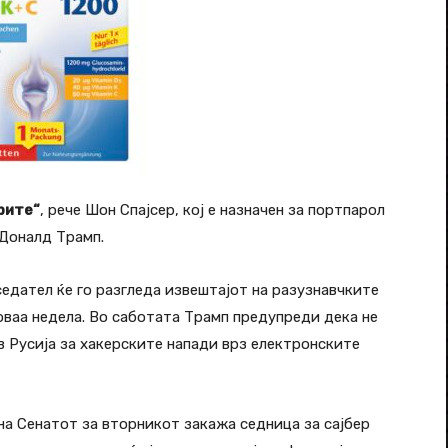
рите“
, рече Шон Спајсер, кој е назначен за портпарол
 Доналд Трамп.
тседател ќе го разгледа извештајот на разузнавчките
 оваа недела. Во саботата Трамп предупреди дека не
в Русија за хакерските напади врз електронските
на Сенатот за вторникот закажа седница за сајбер