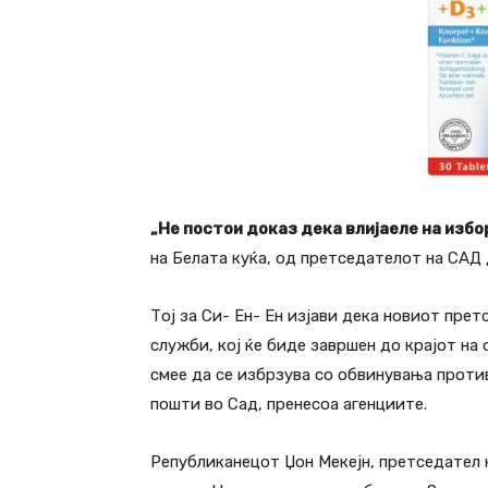
„Не постои доказ дека влијаеле на избо
на Белата куќа, од претседателот на САД
Тој за Си- Ен- Ен изјави дека новиот пре
служби, кој ќе биде завршен до крајот на
смее да се избрзува со обвинувања проти
пошти во Сад, пренесоа агенциите.
Републиканецот Џон Мекејн, претседател 