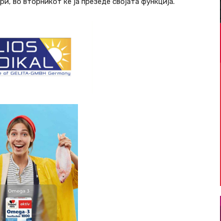
ри, во вторникот ќе ја презеде својата функција.