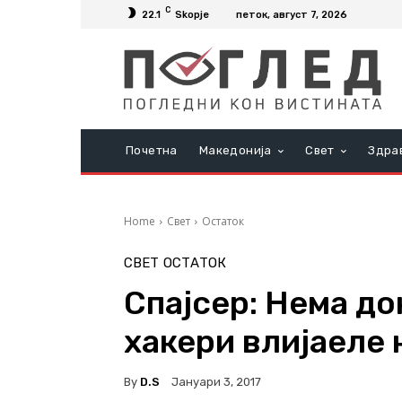
C
22.1
Skopje
петок, август 7, 2026
Почетна
Македонија
Свет
Здра
Home
Свет
Остаток
СВЕТ
ОСТАТОК
Спајсер: Нема до
хакери влијаеле 
By
D.S
Јануари 3, 2017