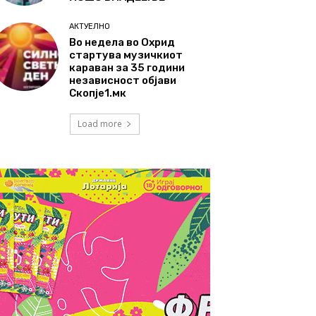
АКТУЕЛНО
Во недела во Охрид
стартува музичкиот
караван за 35 години
независност објави
Скопје1.мк
Load more