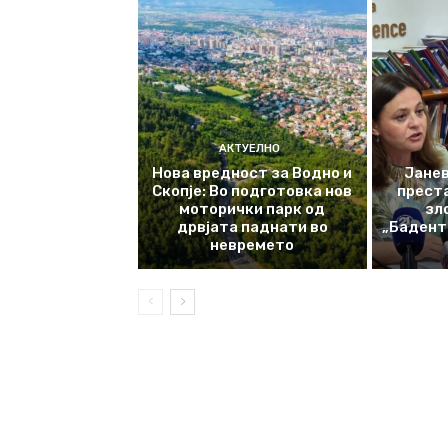
АКТУЕЛНО
Нова вредност за Водно и
Јанев
Скопје: Во подготовка нов
прест
моторички парк од
зл
дрвјата паднати во
„Баденте
невремето