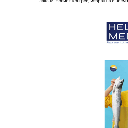
закани. Новиот конгрес, избран на 8 ноемв