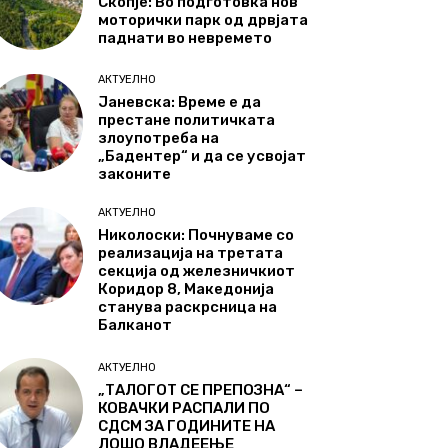
Скопје: Во подготовка нов
моторички парк од дрвјата
паднати во невремето
АКТУЕЛНО
Јаневска: Време е да
престане политичката
злоупотреба на
„Бадентер“ и да се усвојат
законите
АКТУЕЛНО
Николоски: Почнуваме со
реализација на третата
секција од железничкиот
Коридор 8, Македонија
станува раскрсница на
Балканот
АКТУЕЛНО
„ТАЛОГОТ СЕ ПРЕПОЗНА“ –
КОВАЧКИ РАСПАЛИ ПО
СДСМ ЗА ГОДИНИТЕ НА
ЛОШО ВЛАДЕЕЊЕ