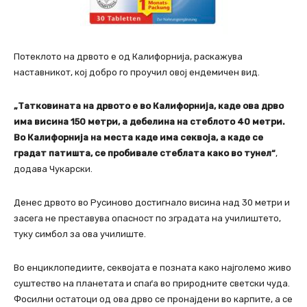
Потеклото на дрвото е од Калифорнија, раскажува
наставникот, кој добро го проучил овој ендемичен вид.
„Татковината на дрвото е во Калифорнија, каде ова дрво
има висина 150 метри, а дебелина на стеблото 40 метри.
Во Калифорнија на места каде има секвоја, а каде се
градат патишта, се пробивале стеблата како во тунел“
,
додава Чукарски.
Денес дрвото во Русиново достигнало висина над 30 метри и
засега не преставува опасност по зградата на училиштето,
туку симбол за ова училиште.
Во енциклопедиите, секвојата е позната како најголемо живо
суштество на планетата и спаѓа во природните светски чуда.
Фосилни остатоци од ова дрво се пронајдени во карпите, а се