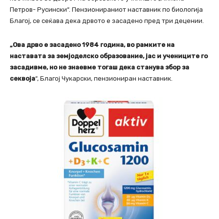
Петров- Русински“. Пензионираниот наставник по биологија
Благој, се сеќава дека дрвото е засадено пред три децении.
„Ова дрво е засадено 1984 година, во рамките на
наставата за земјоделско образование, јас и учениците го
засадивме, но не знаевме тогаш дека станува збор за
секвоја
“, Благој Чукарски, пензиониран наставник.