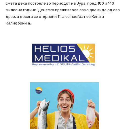
смета дека постоеле во периодот на Јура, пред 180 и 140
милиони години. Денеска преживеале само два вида од ова
дрво, а досега се откриени 11, а се наоѓаат во Кина и
Калифорнија.