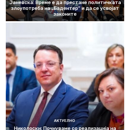
Јаневска: Време е да престане политичката
злоупотреба на „Бадентер“ и да се усвојат
законите
АКТУЕЛНО
Николоски: Почнуваме со реализација на