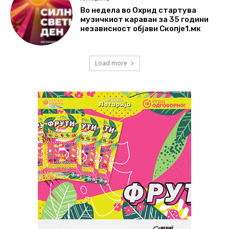
Во недела во Охрид стартува
музичкиот караван за 35 години
независност објави Скопје1.мк
Load more