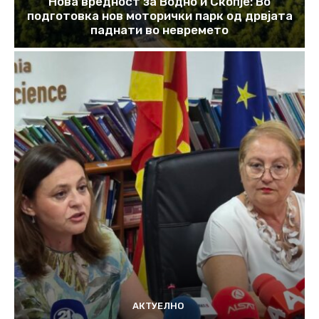
Нова вредност за Водно и Скопје: Во
подготовка нов моторички парк од дрвјата
паднати во невремето
АКТУЕЛНО