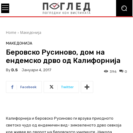
Home
Македонија
МАКЕДОНИЈА
Беровско Русиново, дом на
ендемско дрво од Калифорнија
By
D.S
Јануари 4, 2017
396
0
Facebook
Twitter
Калифорнија и беровско Русиново ги врзува приодното
светско чудо од ендемичен вид- зимзеленото дрво севкоја
кое живее во дворот на беровското училиште „Никола