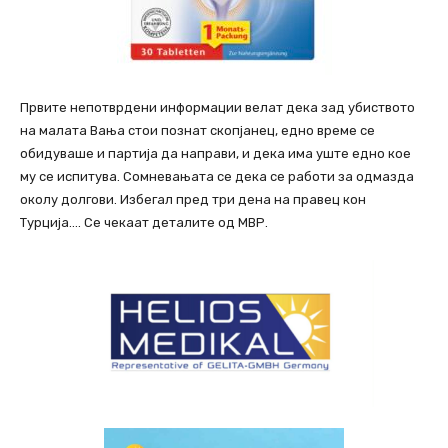
Првите непотврдени информации велат дека зад убиството
на малата Вања стои познат скопјанец, едно време се
обидуваше и партија да направи, и дека има уште едно кое
му се испитува. Сомневањата се дека се работи за одмазда
околу долгови. Избегал пред три дена на правец кон
Турција…. Се чекаат деталите од МВР.