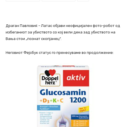
Драган Павловиќ – Латас објави неофицијален фото-робот од
избеганиот за убиството со кој вели дека зад убиството на
Вања стои „познат скопјанец“.
Неговиот Фејсбук статус го пренесуваме во продолжение: