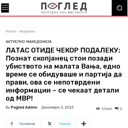
Home
Актуелно
АКТУЕЛНО
МАКЕДОНИЈА
ЛАТАС ОТИДЕ ЧЕКОР ПОДАЛЕКУ:
Познат скопјанец стои позади
убиството на малата Вања, едно
време се обидуваше и партија да
прави, ова се непотврдени
информации – се чекаат детали
од МВР!
By
Pogled Admin
Декември 3, 2023
37569
0
Facebook
Twitter