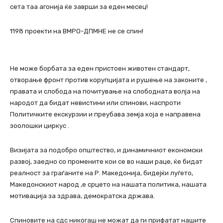
сета таа агонија ќе заврши за еден месец!
1198 проекти на ВМРО-ДПМНЕ не се спин!
Не може борбата за еден пристоен животен стандарт,
отворање фронт против корупцијата и рушење на законите ,
правата и слобода на почитување на слободната волја на
народот да бидат невистини или спинови, наспроти
Политичките екскурзии и преубава земја која е направена
зоолошки циркус .
Визијата за подобро општество, и динамичниот економски
развој, заедно со промените кои се во наши раце, ќе бидат
реалност за граѓаните на Р. Македонија, бидејќи луѓето,
Македонскиот народ ,е срцето на нашата политика, нашата
мотивација за здрава, демократска држава.
Спиновите на сдс никогаш не можат да ги прифатат нашите