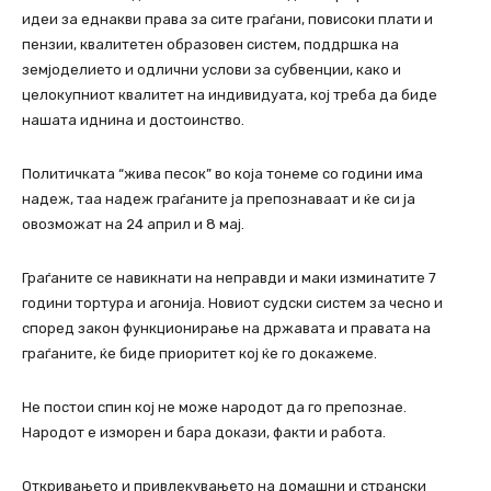
идеи за еднакви права за сите граѓани, повисоки плати и
пензии, квалитетен образовен систем, поддршка на
земјоделието и одлични услови за субвенции, како и
целокупниот квалитет на индивидуата, кој треба да биде
нашата иднина и достоинство.
Политичката “жива песок” во која тонеме со години има
надеж, таа надеж граѓаните ја препознаваат и ќе си ја
овозможат на 24 април и 8 мај.
Граѓаните се навикнати на неправди и маки изминатите 7
години тортура и агонија. Новиот судски систем за чесно и
според закон функционирање на државата и правата на
граѓаните, ќе биде приоритет кој ќе го докажеме.
Не постои спин кој не може народот да го препознае.
Народот е изморен и бара докази, факти и работа.
Откривањето и привлекувањето на домашни и странски