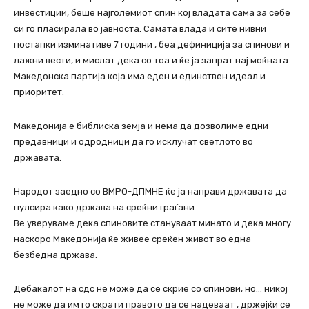
инвестиции, беше најголемиот спин кој владата сама за себе
си го пласирала во јавноста. Самата влада и сите нивни
постапки изминативе 7 години , беа дефиниција за спинови и
лажни вести, и мислат дека со тоа и ќе ја запрат нај моќната
Македонска партија која има еден и единствен идеал и
приоритет.
Македонија е библиска земја и нема да дозволиме едни
предавници и одродници да го исклучат светлото во
државата.
Народот заедно со ВМРО-ДПМНЕ ќе ја направи државата да
пулсира како држава на среќни граѓани.
Ве уверуваме дека спиновите стануваат минато и дека многу
наскоро Македонија ќе живее среќен живот во една
безбедна држава.
Дебакалот на сдс не може да се скрие со спинови, но… никој
не може да им го скрати правото да се надеваат , држејќи се