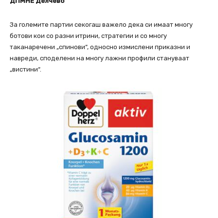
ДПМНЕ Делчево
За големите партии секогаш важело дека си имаат многу
ботови кои со разни итрини, стратегии и со многу
таканаречени „спинови“, односно измислени приказни и
навреди, споделени на многу лажни профили стануваат
„вистини“.