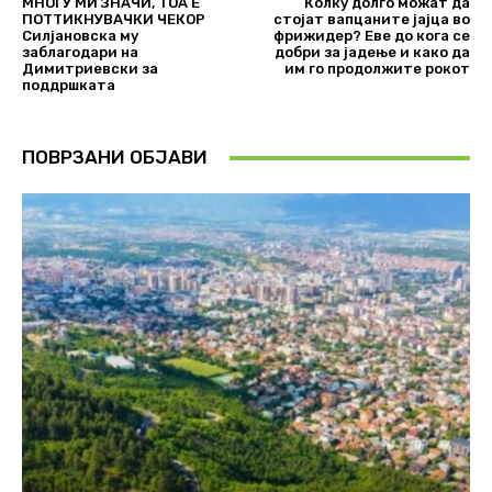
МНОГУ МИ ЗНАЧИ, ТОА Е
Колку долго можат да
ПОТТИКНУВАЧКИ ЧЕКОР
стојат вапцаните јајца во
Силјановска му
фрижидер? Еве до кога се
заблагодари на
добри за јадење и како да
Димитриевски за
им го продолжите рокот
поддршката
ПОВРЗАНИ ОБЈАВИ