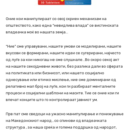
Оние кои манипулираат со овој скриен механизам на
општеството, како една “невидлива влада” се вистинската
владеачка моќ во нашата земја…
“Ние” сме управувани, нашите умови се моделирани, нашите
вкусови се формирани, нашите идеи се сугерирани, најчесто
од луѓе за кои никогаш не сме слушнале…Во скоро секој акт
на нашите секојдневни животи, без разлика дали во сферата
на политиката или бизнисот, или нашето социјално
однесување или етичко мислење, ние сме доминирани од
релативно мал број на луѓе, кои ги разбираат менталните
процеси и социјални шаблони на масите. Тие се оние кои ги
влечат конците што го контролираат јавниот ум.
Прв пат сме сведоци на ужасно манипулирање и понижување
на Македонскиот народ , со спинови од владеачката
структура , за наша среќа и голема поддршка од народот,