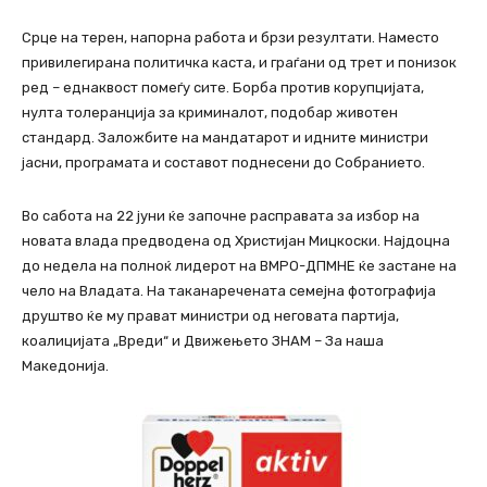
Срце на терен, напорна работа и брзи резултати. Наместо
привилегирана политичка каста, и граѓани од трет и понизок
ред – еднаквост помеѓу сите. Борба против корупцијата,
нулта толеранција за криминалот, подобар животен
стандард. Заложбите на мандатарот и идните министри
јасни, програмата и составот поднесени до Собранието.
Во сабота на 22 јуни ќе започне расправата за избор на
новата влада предводена од Христијан Мицкоски. Најдоцна
до недела на полноќ лидерот на ВМРО-ДПМНЕ ќе застане на
чело на Владата. На таканаречената семејна фотографија
друштво ќе му прават министри од неговата партија,
коалицијата „Вреди“ и Движењето ЗНАМ – За наша
Македонија.