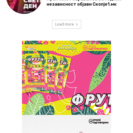
независност објави Скопје1.мк
Load more