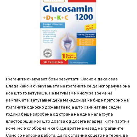
Граѓаните очекуваат брзи резултати. Јасно е дека оваа
Влада како и очекувањата на граѓаните се да испорачува она
кое што го ветуваше. Не ветувавме многу за време на
кампањата, ветувавме дека Македонија ќе биде повторно на
граѓаните односно државата која што изминативе седум
години беше заробена од страна на една мала група
властодршци кои што доаѓаа од досега владејачките партии
конечно е слободна и ќе биде вратена назад на граѓаните.
Само со напорна работа, да го оставиме срцето на терен, да