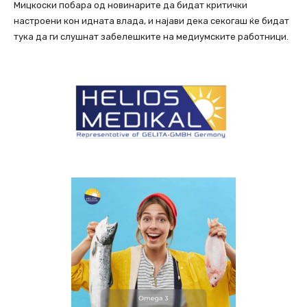
Мицкоски побара од новинарите да бидат критички
настроени кон идната влада, и најави дека секогаш ќе бидат
тука да ги слушнат забелешките на медиумските работници.