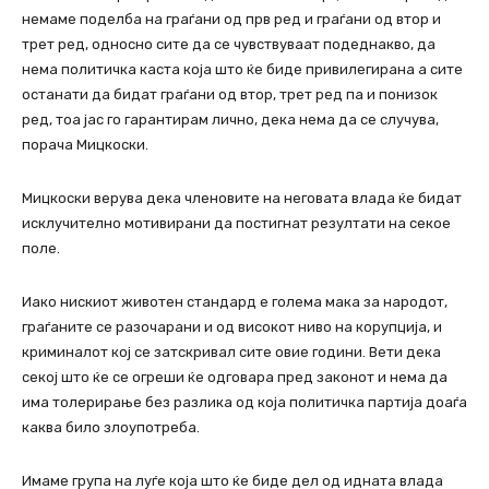
немаме поделба на граѓани од прв ред и граѓани од втор и
трет ред, односно сите да се чувствуваат подеднакво, да
нема политичка каста која што ќе биде привилегирана а сите
останати да бидат граѓани од втор, трет ред па и понизок
ред, тоа јас го гарантирам лично, дека нема да се случува,
порача Мицкоски.
Мицкоски верува дека членовите на неговата влада ќе бидат
исклучително мотивирани да постигнат резултати на секое
поле.
Иако нискиот животен стандард е голема мака за народот,
граѓаните се разочарани и од високот ниво на корупција, и
криминалот кој се затскривал сите овие години. Вети дека
секој што ќе се огреши ќе одговара пред законот и нема да
има толерирање без разлика од која политичка партија доаѓа
каква било злоупотреба.
Имаме група на луѓе која што ќе биде дел од идната влада