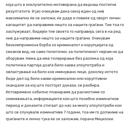
која што е исклучително мотивирана да веднаш постигне
резултатите. И јас очекувам дека секој еден од нив
максимално ќе се заложи, ќе даде и повеќе од својот личен
капацитет да направиме нешто за нашите граѓани. Тие тоа го
заслужуваат, бидејќи тие своето го направија, сега е на ред
ние да направиме нешто за нашите граѓани. Очекувам
бескомпромисна борба со криминалот и корупцијата од
секаков вид, не само политички, за политичкиот нејќам ни да
зборувам. Нема да има толерирање без разлика од која
политичка партија доаѓа било каква злоупотреба и
овластување на било кое именувано лице, доколку истото
биде дел од било какви криминални или коруптивни
скандали за кој што постојат докази, се разбира.
Истовремено озбилно планираме да расчистиме со
сомневањата, информациите кои што посебно изминатиов
период и доказите стигаат до нас за многу злоупотреби кои
што се случувале изминативе 7 години, тоа им го должиме на
граѓаните и лично тука ќе се заложам, порача Мицкоски.