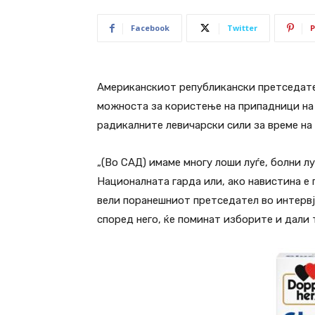
Facebook
Twitter
P
Американскиот републикански претседате
можноста за користење на припадници на 
радикалните левичарски сили за време на
„(Во САД) имаме многу лоши луѓе, болни лу
Националната гарда или, ако навистина е 
вели поранешниот претседател во интервју
според него, ќе поминат изборите и дали т