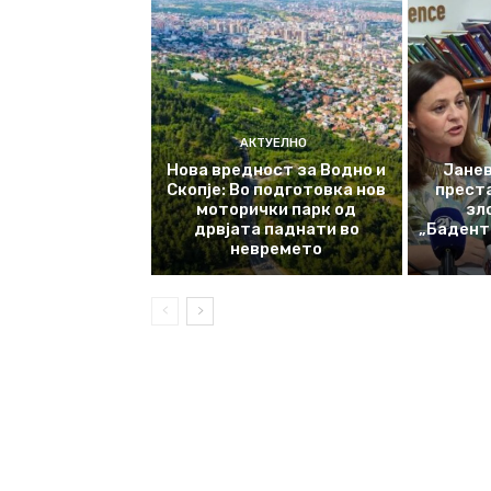
АКТУЕЛНО
Нова вредност за Водно и
Јанев
Скопје: Во подготовка нов
прест
моторички парк од
зл
дрвјата паднати во
„Баденте
невремето