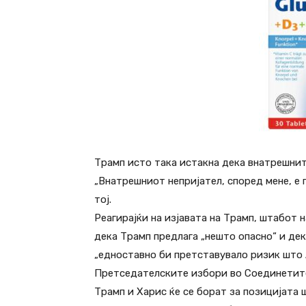
Трамп исто така истакна дека внатрешнит
„Внатрешниот непријател, според мене, е п
тој.
Реагирајќи на изјавата на Трамп, штабот 
дека Трамп предлага „нешто опасно“ и де
„едноставно би претставувало ризик што 
Претседателските избори во Соединетите
Трамп и Харис ќе се борат за позицијата