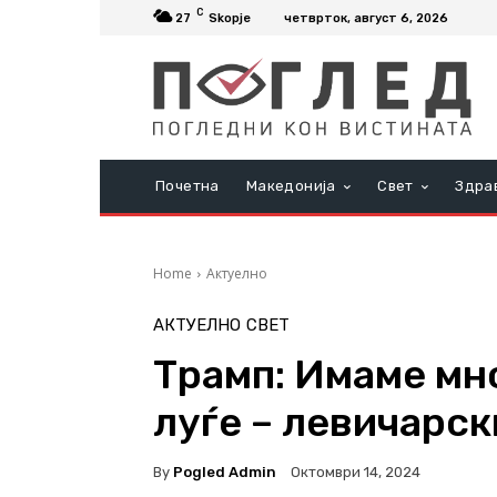
C
27
Skopje
четврток, август 6, 2026
Почетна
Македонија
Свет
Здра
Home
Актуелно
АКТУЕЛНО
СВЕТ
Трамп: Имаме мно
луѓе – левичарс
By
Pogled Admin
Октомври 14, 2024