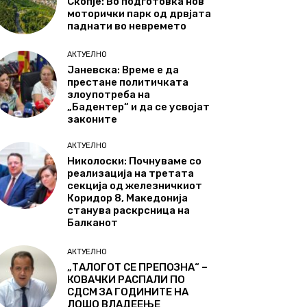
Скопје: Во подготовка нов
моторички парк од дрвјата
паднати во невремето
АКТУЕЛНО
Јаневска: Време е да
престане политичката
злоупотреба на
„Бадентер“ и да се усвојат
законите
АКТУЕЛНО
Николоски: Почнуваме со
реализација на третата
секција од железничкиот
Коридор 8, Македонија
станува раскрсница на
Балканот
АКТУЕЛНО
„ТАЛОГОТ СЕ ПРЕПОЗНА“ –
КОВАЧКИ РАСПАЛИ ПО
СДСМ ЗА ГОДИНИТЕ НА
ЛОШО ВЛАДЕЕЊЕ