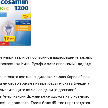
е непријатели се поопасни од надворешните закани.
оопасен од Кина, Русија и сите овие земји“, додаде
на неговата противкандидатка Камала Харис објави
ка неговото враќање на претседателската функција
Американците не можат да си го дозволат“.
 Американски Држави ќе се одржат на 5 ноември.
 шеф на државата. Трамп беше 45-тиот претседател