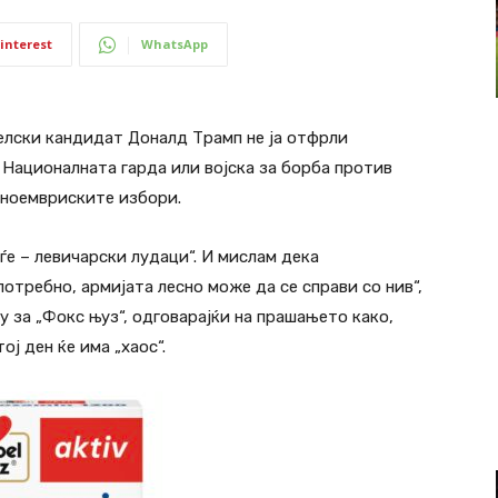
interest
WhatsApp
лски кандидат Доналд Трамп не ја отфрли
Националната гарда или војска за борба против
 ноемвриските избори.
ѓе – левичарски лудаци“. И мислам дека
потребно, армијата лесно може да се справи со нив“,
 за „Фокс њуз“, одговарајќи на прашањето како,
ој ден ќе има „хаос“.