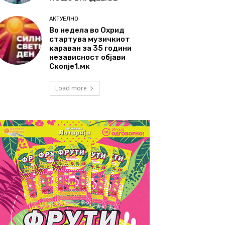
АКТУЕЛНО
Во недела во Охрид
стартува музичкиот
караван за 35 години
независност објави
Скопје1.мк
Load more