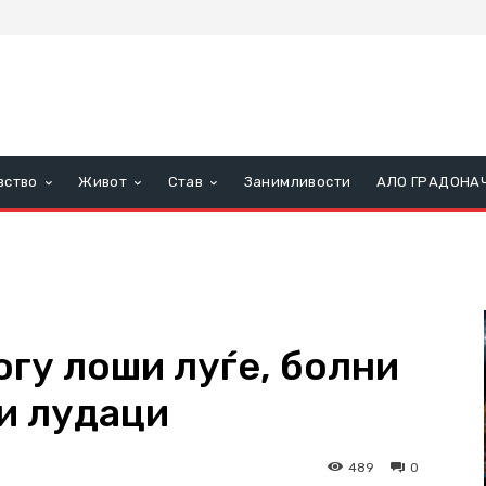
вство
Живот
Став
Занимливости
АЛО ГРАДОНА
гу лоши луѓе, болни
ки лудаци
489
0