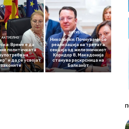
АКТУЕЛНО
АКТУЕЛНО
Николоски: Почнуваме со
ска: Време е да
реализација на третата
ане политичката
секција од железничкиот
оупотреба на
Коридор 8, Македонија
р“ и да се усвојат
станува раскрсница на
законите
Балканот
П