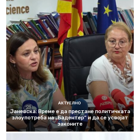
АКТУЕЛНО
Јаневска: Време е да престане политичката
злоупотреба на „Бадентер“ и да се усвојат
законите