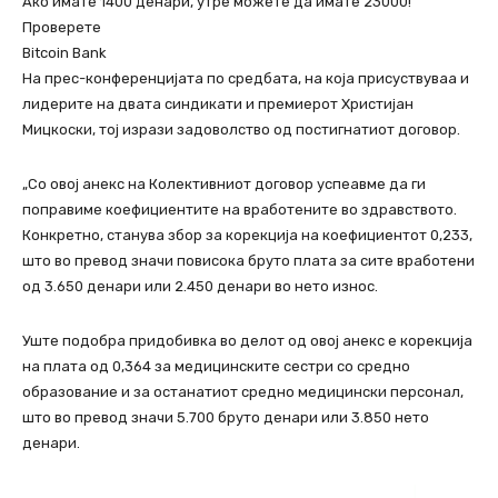
Ако имате 1400 денари, утре можете да имате 23000!
Проверете
Bitcoin Bank
На прес-конференцијата по средбата, на која присуствуваа и
лидерите на двата синдикати и премиерот Христијан
Мицкоски, тој изрази задоволство од постигнатиот договор.
„Со овој анекс на Колективниот договор успеавме да ги
поправиме коефициентите на вработените во здравството.
Конкретно, станува збор за корекција на коефициентот 0,233,
што во превод значи повисока бруто плата за сите вработени
од 3.650 денари или 2.450 денари во нето износ.
Уште подобра придобивка во делот од овој анекс е корекција
на плата од 0,364 за медицинските сестри со средно
образование и за останатиот средно медицински персонал,
што во превод значи 5.700 бруто денари или 3.850 нето
денари.