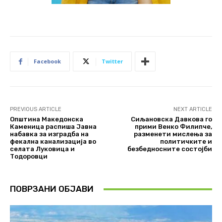
Facebook
Twitter
PREVIOUS ARTICLE
NEXT ARTICLE
Општина Македонска
Сиљановска Давкова го
Каменица распиша Јавна
прими Венко Филипче,
набавка за изградба на
разменети мислења за
фекална канализација во
политичките и
селата Луковица и
безбедносните состојби
Тодоровци
ПОВРЗАНИ ОБЈАВИ