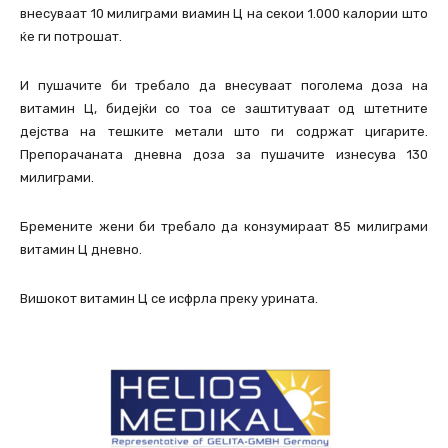
внесуваат 10 милиграми виамин Ц на секои 1.000 калории што
ќе ги потрошат.
И пушачите би требало да внесуваат поголема доза на
витамин Ц, бидејќи со тоа се заштитуваат од штетните
дејства на тешките метали што ги содржат цигарите.
Препорачаната дневна доза за пушачите изнесува 130
милиграми.
Бремените жени би требало да конзумираат 85 милиграми
витамин Ц дневно.
Вишокот витамин Ц се исфрла преку урината.