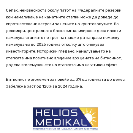
Сепак, неизвесноста околу патот на Федералните резерви
кон намалување на каматните стапки може да доведе до
спротивставени ветрови за цените на криптовалутите. Во
декември, централната банка сигнализираше дека иако ги
намалува стапките по трет пат, може да направи помалку
намалувања во 2025 година отколку што очекуваа
инвеститорите. Историски гледано, намалувањето на
стапката има позитивно влијание врз цената на биткоинот,
додека зголемувањето на стапката има негативен ефект.
Биткоинот е зголемен за повеќе од 3% од годината до денес.
Забележа раст од 120% за 2024 година.