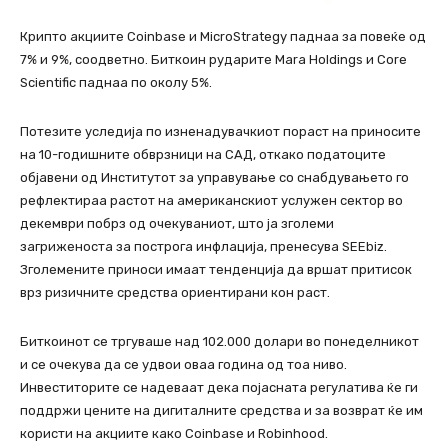
Крипто акциите Coinbase и MicroStrategy паднаа за повеќе од
7% и 9%, соодветно. Биткоин рударите Mara Holdings и Core
Scientific паднаа по околу 5%.
Потезите уследија по изненадувачкиот пораст на приносите
на 10-годишните обврзници на САД, откако податоците
објавени од Институтот за управување со снабдувањето го
рефлектираа растот на американскиот услужен сектор во
декември побрз од очекуваниот, што ја зголеми
загриженоста за построга инфлација, пренесува SEEbiz.
Зголемените приноси имаат тенденција да вршат притисок
врз ризичните средства ориентирани кон раст.
Биткоинот се тргуваше над 102.000 долари во понеделникот
и се очекува да се удвои оваа година од тоа ниво.
Инвеститорите се надеваат дека појасната регулатива ќе ги
поддржи цените на дигиталните средства и за возврат ќе им
користи на акциите како Coinbase и Robinhood.