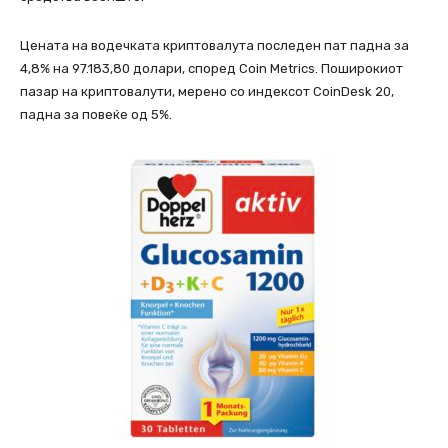
Цената на водечката криптовалута последен пат падна за
4,8% на 97.183,80 долари, според Coin Metrics. Поширокиот
пазар на криптовалути, мерено со индексот CoinDesk 20,
падна за повеќе од 5%.