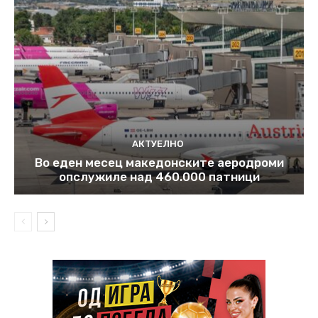
АКТУЕЛНО
Во еден месец македонските аеродроми
опслужиле над 460.000 патници