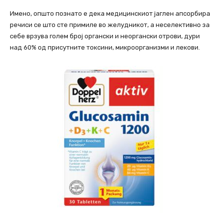
Имено, општо познато е дека медицинскиот јаглен апсорбира
речиси се што сте примиле во желудникот, а неселективно за
себе врзува голем број органски и неоргански отрови, дури
над 60% од присутните токсини, микроорганизми и лекови.