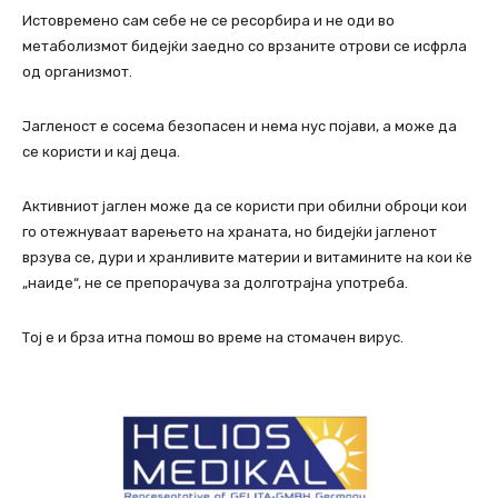
Истовремено сам себе не се ресорбира и не оди во
метаболизмот бидејќи заедно со врзаните отрови се исфрла
од организмот.
Јагленост е сосема безопасен и нема нус појави, а може да
се користи и кај деца.
Активниот јаглен може да се користи при обилни оброци кои
го отежнуваат варењето на храната, но бидејќи јагленот
врзува се, дури и хранливите материи и витамините на кои ќе
„наиде“, не се препорачува за долготрајна употреба.
Тој е и брза итна помош во време на стомачен вирус.