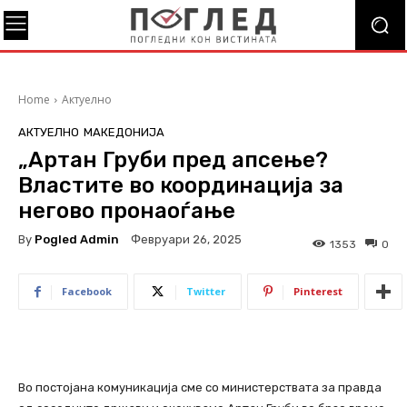
Home
Актуелно
АКТУЕЛНО
МАКЕДОНИЈА
„Артан Груби пред апсење?
Властите во координација за
негово пронаоѓање
By
Pogled Admin
Февруари 26, 2025
1353
0
Facebook
Twitter
Pinterest
Во постојана комуникација сме со министерствата за правда