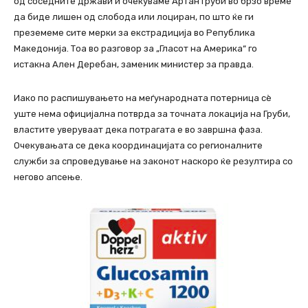
од соседните држави и очекуваме Артан Груби во брзо време
да биде лишен од слобода или лоциран, по што ќе ги
преземеме сите мерки за екстрадиција во Република
Македонија. Тоа во разговор за „Гласот на Америка“ го
истакна Ален Деребан, заменик министер за правда.
Иако по распишувањето на меѓународната потерница сè
уште нема официјална потврда за точната локација на Груби,
властите уверуваат дека потрагата е во завршна фаза.
Очекувањата се дека координацијата со регионалните
служби за спроведување на законот наскоро ќе резултира со
негово апсење.