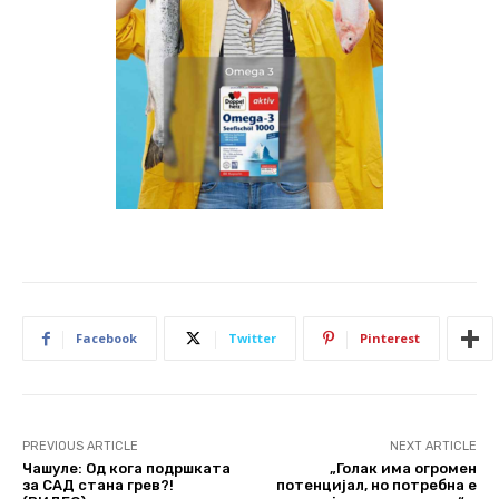
Facebook
Twitter
Pinterest
PREVIOUS ARTICLE
NEXT ARTICLE
Чашуле: Од кога подршката
„Голак има огромен
за САД стана грев?!
потенцијал, но потребна е