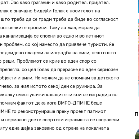
ат. Јас како граѓанин и како родител, пријател,
олак е значајно бидејќи Голак е носителот на
 што треба да се гради треба да биде во согласност
постоечките прописи. Таму за жал, морам да
 канализација се споени во едно и во летниот
 проблем, со кој наместо да привлече туристи, ќе
предвидено плацеви за изградба на вили, нешто што
о реши. Проблемот се крие во еден спор со
препегла, со цел Голак да прерасне во еден сериозен
објекти и вили. Не можам да не спомнам за детското
ево, за жал истото секој ден се руинира. За
еколку сместувачки капацитети кои се изградија во
 спомнам фактот дека кога ВМРО-ДПМНЕ беше
ПМНЕ го реконструираше преку проект патниот
П
ба и нормално двете спортски игралишта се направени
ниту една шајка заковано од страна на локалната