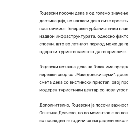
Гоцевски посочи дека е од големо значење
дестинација, но нагласи дека сите проект
постоечкиот Генерален урбанистички план 
издвои инфраструктурата, односно факто
споени, што во летниот период може да 
одврати туристи наместо да ги привлече.
Гоцевски истакна дека на Голак има предв
нерешен спор со „Македонски шуми“, досега
смета дека со вистински пристап, овој пр
модерен туристички центар со нови угост
Дополнително, Гоцевски ја посочи важнос
Општина Делчево, но во моментов е во лош
во последните години се изградени некол