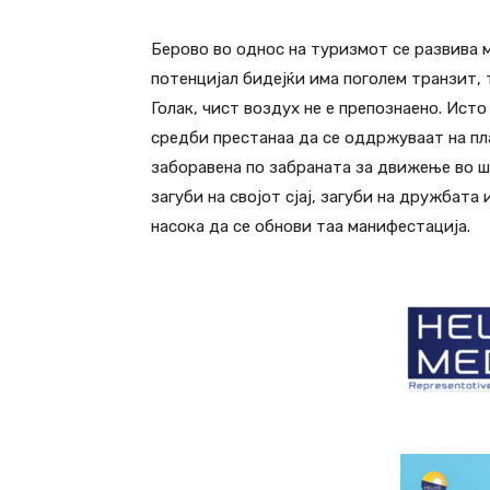
Берово во однос на туризмот се развива м
потенцијал бидејќи има поголем транзит, т
Голак, чист воздух не е препознаено. Ист
средби престанаа да се оддржуваат на пла
заборавена по забраната за движење во ш
загуби на својот сјај, загуби на дружбата
насока да се обнови таа манифестација.