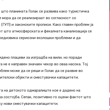
 што планината Голак се развива како туристичка
и мора да се реализираат во согласност со
(ГУП) и законските прописи. Како главен проблем ја
т што атмосферската и фекалната канализација се
предизвика сериозни еколошки проблеми и да
идено плацеви за изградба на вили, но поради
 не е направен значаен чекор во оваа насока. Тој
облем може да се реши и Голак да се развие во
ителски објекти и сместувачки капацитети.
та на детското одмаралиште кое е дадено на
а состојба. Сепак, позитивно го оцени фактот што
ку нови сместувачки капацитети.