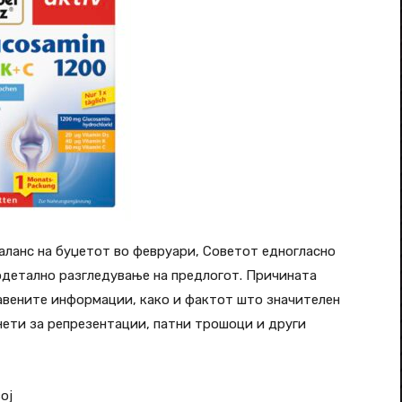
баланс на буџетот во февруари, Советот едногласно
подетално разгледување на предлогот. Причината
авените информации, како и фактот што значителен
ети за репрезентации, патни трошоци и други
ој