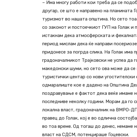
– Има многу работи кои треба да се подобр
другар, се што е направено на планината Г
туризмот во нашата општина. Но сето тоа
со законот и постоечкиот ГУП на Голак и 
истакнам дека атмосферската и фекалната
период мислам дека ќе направи посериозен
придонесе за погрда слика. На Голак има 
градоначалникот Трајковски не успеа да г
македонски шуми, но сето ова може да се 
туристички центар со нови угостителски 
одмаралиште кое е дадено на Општина Делч
поздравување е фактот дека веќе имаме н
последниве неколку години. Морам да го
локална власт, градоначалник на ВМРО-Д
правец до Голак, кој е во одлична состој
во тоа време. Од тогаш до денес, немаме 
власт на СДСМ, потенцираше Гоцевски.