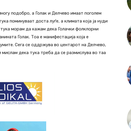
ногу подобро, а Голак и Делчево имаат поголем
ука поминуваат доста луѓе, а климата која ја нуди
о тука морам да кажам дека Голачки фолклорни
нината Голак. Тоа е манифестација која е
умите. Сега се оддржува во центарот на Делчево,
 и мислам дека тука треба да се размислува во таа