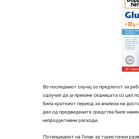
Во последниот случај со предлогот за ре
одлучил да ја прекине седницата со цел 
била краткиот период за анализа на дост
дел од предвидените средства биле намен
непродуктивни расходи.
Потенцијалот на Голак за туристички разв