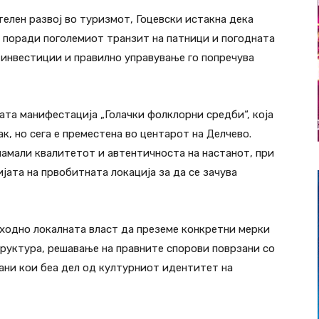
елен развој во туризмот, Гоцевски истакна дека
л поради поголемиот транзит на патници и погодната
 инвестиции и правилно управување го попречува
ната манифестација „Голачки фолклорни средби“, која
к, но сега е преместена во центарот на Делчево.
намали квалитетот и автентичноста на настанот, при
ата на првобитната локација за да се зачува
пходно локалната власт да преземе конкретни мерки
руктура, решавање на правните спорови поврзани со
ани кои беа дел од културниот идентитет на