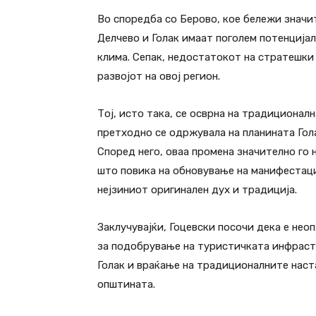
Во споредба со Берово, кое бележи значит
Делчево и Голак имаат поголем потенција
клима. Сепак, недостатокот на стратешки
развојот на овој регион.
Тој, исто така, се осврна на традиционал
претходно се одржувала на планината Гола
Според него, оваа промена значително го 
што повика на обновување на манифестациј
нејзиниот оригинален дух и традиција.
Заклучувајќи, Гоцевски посочи дека е нео
за подобрување на туристичката инфраст
Голак и враќање на традиционалните наст
општината.