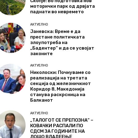
Скопје: Во подготовка нов
моторички парк од дрвјата
паднати во невремето
АКТУЕЛНО
Јаневска: Време е да
престане политичката
злоупотреба на
„Бадентер“ и да се усвојат
законите
АКТУЕЛНО
Николоски: Почнуваме со
реализација на третата
секција од железничкиот
Коридор 8, Македонија
станува раскрсница на
Балканот
АКТУЕЛНО
„ТАЛОГОТ СЕ ПРЕПОЗНА“ –
КОВАЧКИ РАСПАЛИ ПО
СДСМ ЗА ГОДИНИТЕ НА
ЛОШО ВЛАДЕЕЊЕ