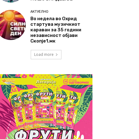
АКТУЕЛНО
Во недела во Охрид
стартува музичкиот
караван за 35 години
независност објави
Скопје1.мк
Load more