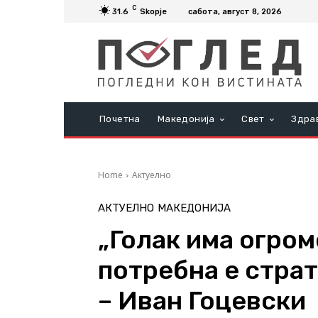
C
31.6
Skopje
сабота, август 8, 2026
Почетна
Македонија
Свет
Здра
Home
Актуелно
АКТУЕЛНО
МАКЕДОНИЈА
„Голак има огром
потребна е страт
– Иван Гоцевски