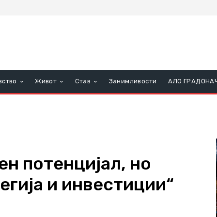
вство
Живот
Став
Занимливости
АЛО ГРАДОНА
ен потенцијал, но
егија и инвестиции“