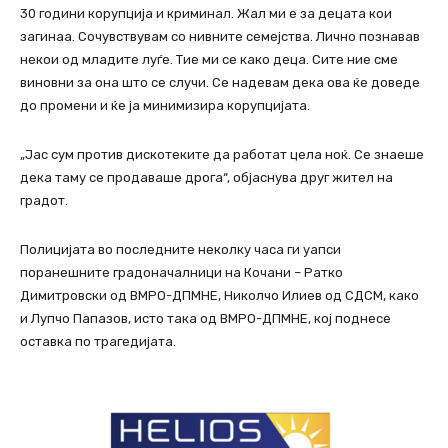
30 години корупција и криминал. Жал ми е за децата кои
загинаа. Сочувствувам со нивните семејства. Лично познавав
некои од младите луѓе. Тие ми се како деца. Сите ние сме
виновни за она што се случи. Се надевам дека ова ќе доведе
до промени и ќе ја минимизира корупцијата.
„Јас сум против дискотеките да работат цела ноќ. Се знаеше
дека таму се продаваше дрога“, објаснува друг жител на
градот.
Полицијата во последните неколку часа ги уапси
поранешните градоначалници на Кочани – Ратко
Димитровски од ВМРО-ДПМНЕ, Николчо Илиев од СДСМ, како
и Лупчо Папазов, исто така од ВМРО-ДПМНЕ, кој поднесе
оставка по трагедијата.