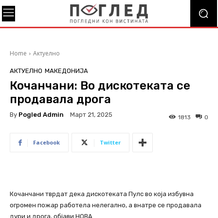
Home
Актуелно
АКТУЕЛНО
МАКЕДОНИЈА
Кочанчани: Во дискотеката се
продавала дрога
By
Pogled Admin
Март 21, 2025
1813
0
Facebook
Twitter
Кочанчани тврдат дека дискотеката Пулс во која избувна
огромен пожар работела нелегално, а внатре се продавала
дури и дрога, објави НОВА.