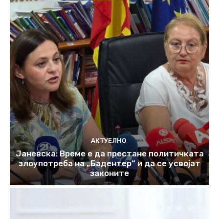
АКТУЕЛНО
Јаневска: Време е да престане политичката
злоупотреба на „Бадентер“ и да се усвојат
законите