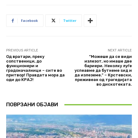
Facebook
Twitter
PREVIOUS ARTICLE
NEXT ARTICLE
Од вратари, преку
“Можеше да се види
сопственици, до
излезот, но имаше две
функционери и
бариери. Неколку луѓе
градоначалници – сите во
успеавме да бутнеме ѕид и
притвор! Правдата мора да
да излеземе.” – Крстевски,
оди до КРАЈ!
преживеан од трагедијата
во дискотеката.
ПОВРЗАНИ ОБЈАВИ