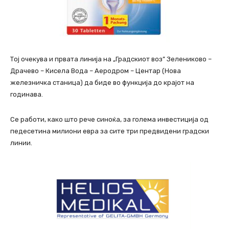
Тој очекува и првата линија на „Градскиот воз” Зелениково –
Драчево – Кисела Вода – Аеродром – Центар (Нова
железничка станица) да биде во функција до крајот на
годинава.
Се работи, како што рече синоќа, за голема инвестиција од
педесетина милиони евра за сите три предвидени градски
линии.