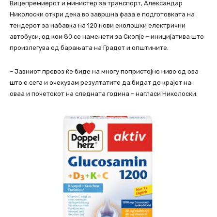
Вицепремиерот и министер за транспорт, Александар
Николоски откри дека во завршна фаза е подготовката на
тендерот за набавка на 120 нови еколошки електрични
автобуси, од кои 80 се наменети за Скопје – иницијатива што
произлегува од барањата на Градот и општините.
– Јавниот превоз ќе биде на многу попристојно ниво од ова
што е сега и очекувам резултатите да бидат до крајот на
оваа и почетокот на следната година – нагласи Николоски.