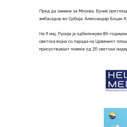
Пред да замине за Москва, Вучиќ претпла
амбасадор во Србија, Александар Боцан Х
На 9 мај, Русија ја одбележува 80-годиш
светска војна со парада на Црвениот плош
присуствуваат повеќе од 20 светски лиде