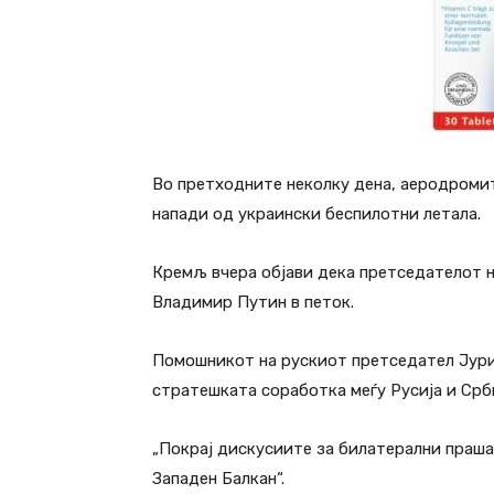
Во претходните неколку дена, аеродромит
напади од украински беспилотни летала.
Кремљ вчера објави дека претседателот н
Владимир Путин в петок.
Помошникот на рускиот претседател Јуриј
стратешката соработка меѓу Русија и Срби
„Покрај дискусиите за билатерални праша
Западен Балкан“.