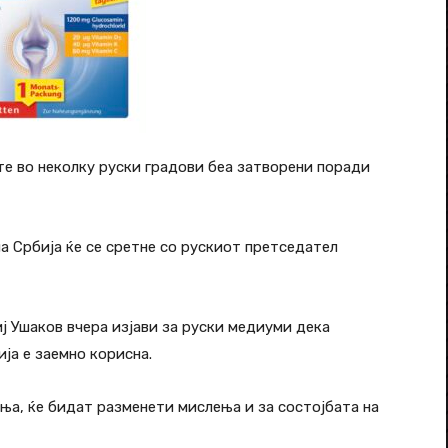
е во неколку руски градови беа затворени поради
а Србија ќе се сретне со рускиот претседател
 Ушаков вчера изјави за руски медиуми дека
ја е заемно корисна.
ња, ќе бидат разменети мислења и за состојбата на