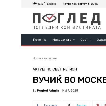
C
23.5
Skopje
четврток, август 6, 2026
Почетна
Македонија
Свет
Здра
Home
Актуелно
АКТУЕЛНО
СВЕТ
РЕГИОН
ВУЧИЌ ВО МОСК
By
Pogled Admin
Мај 7, 2025
Facebook
Twitter
P