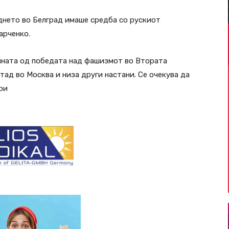
днето во Белград имаше средба со рускиот
арченко.
нината од победата над фашизмот во Втората
тад во Москва и низа други настани. Се очекува да
ри