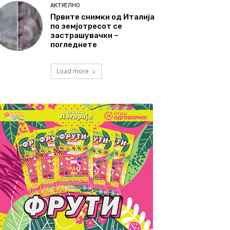
АКТУЕЛНО
Првите снимки од Италија
по земјотресот се
застрашувачки –
погледнете
Load more