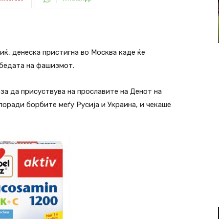
иќ, денеска пристигна во Москва каде ќе
обедата на фашизмот.
 за да присуствува на прославите на Денот на
поради борбите меѓу Русија и Украина, и чекаше