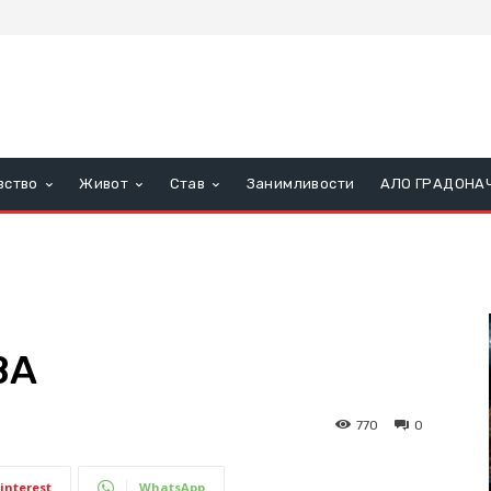
вство
Живот
Став
Занимливости
АЛО ГРАДОНА
ВА
770
0
interest
WhatsApp