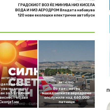
ГРАДСКИОТ ВОЗ ЌЕ МИНУВА НИЗ КИСЕЛА
ВОДА И НИЗ АЕРОДРОМ Владата набавува
120 нови еколошки електрични автобуси
АКТУЕЛНО
АКТУЕЛНО
едела во Охрид
тува музичкиот
Во еден месец
П
ан за 35 години
македонските аеродроми
висност објави
опслужиле над 460.000
Скопје1.мк
патници