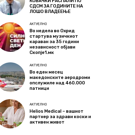
КОВАЧКИ РАСПАЛИ ПО
СДСМ ЗА ГОДИНИТЕ НА
ЛОШО ВЛАДЕЕЊЕ
АКТУЕЛНО
Во недела во Охрид
стартува музичкиот
караван за 35 години
независност објави
Скопје1.мк
АКТУЕЛНО
Во еден месец
македонските аеродроми
опслужиле над 460.000
патници
АКТУЕЛНО
Helios Medical – вашиот
партнер за здрави коски и
активен живот