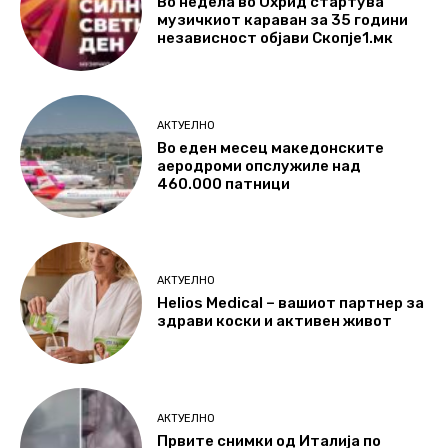
Во недела во Охрид стартува
музичкиот караван за 35 години
независност објави Скопје1.мк
АКТУЕЛНО
Во еден месец македонските
аеродроми опслужиле над
460.000 патници
АКТУЕЛНО
Helios Medical – вашиот партнер за
здрави коски и активен живот
АКТУЕЛНО
Првите снимки од Италија по