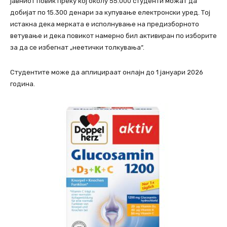
јавниот повик преку кој околу 55.000 студенти можат да
добијат по 15.300 денари за купување електронски уред. Тој
истакна дека мерката е исполнување на предизборното
ветување и дека повикот намерно бил активиран по изборите
за да се избегнат „неетички толкувања“.
Студентите може да аплицираат онлајн до 1 јануари 2026
година.