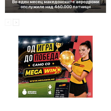
Во еден месец македонските аеродроми
опслужиле над 460.000 патници