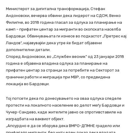
Министерот за дигитална трансформација, Стефан
Андоновски, вечерва обвини дека лидерот на СДСМ, Венко
Филипче, во 2018 година гласал за одлука за планирање на
камп – прифатен центар за мигранти во скопската населба
Бардовци. Обвинувањата ги изнесе во подкастот „Претрес кај
Ландов“, најавувајќи дека утре ќе бидат објавени
дополнителни детали.
Според Андоновски, во „Службен весник“ од 23 јануари 2018
година е објавена владина одлука за планирање на
прифатен центар за странци за потребите на Секторот за
гранични работи и миграција при МВР, со предвидена
локација во Бардовци.
Тој потсети дека по донесувањето на оваа одлука следеле
протести на локалното население во делот меѓу Бардовци и
Чучер-Сандево, каде жителите јавно се спротивставиле на
изградбата на ваквиот објект.
„Апсурдно е да се зборува дека ВМРО-ДПМНЕ градело или
прифаќало мигранти, без ниту еден доказ дека владата