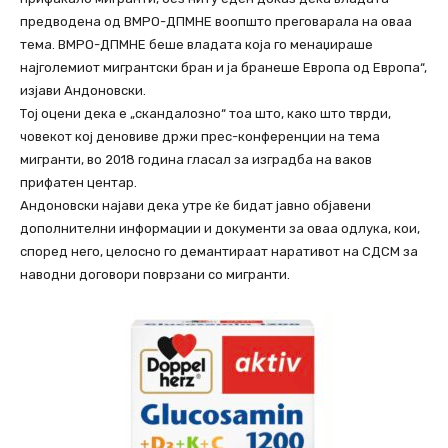
предводена од ВМРО-ДПМНЕ воопшто преговарала на оваа
тема. ВМРО-ДПМНЕ беше владата која го менаџираше
најголемиот мигрантски бран и ја бранеше Европа од Европа“,
изјави Андоновски.
Тој оцени дека е „скандалозно“ тоа што, како што тврди,
човекот кој деновиве држи прес-конференции на тема
мигранти, во 2018 година гласал за изградба на ваков
прифатен центар.
Андоновски најави дека утре ќе бидат јавно објавени
дополнителни информации и документи за оваа одлука, кои,
според него, целосно го демантираат наративот на СДСМ за
наводни договори поврзани со мигранти.