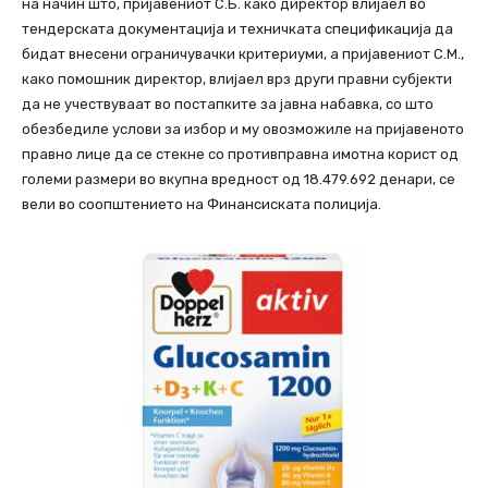
на начин што, пријавениот С.Б. како директор влијаел во
тендерската документација и техничката спецификација да
бидат внесени ограничувачки критериуми, а пријавениот С.М.,
како помошник директор, влијаел врз други правни субјекти
да не учествуваат во постапките за јавна набавка, со што
обезбедиле услови за избор и му овозможиле на пријавеното
правно лице да се стекне со противправна имотна корист од
големи размери во вкупна вредност од 18.479.692 денари, се
вели во соопштението на Финансиската полиција.