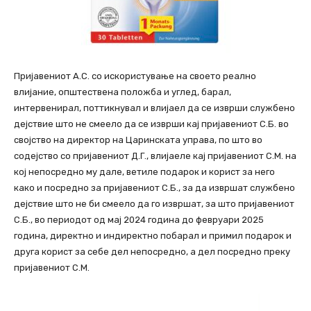
Пријавениот А.С. со искористување на своето реално
влијание, општествена положба и углед, барал,
интервенирал, поттикнувал и влијаел да се изврши службено
дејствие што не смеело да се изврши кај пријавениот С.Б. во
својство на директор на Царинската управа, по што во
содејство со пријавениот Д.Г., влијаеле кај пријавениот С.М. на
кој непосредно му дале, ветиле подарок и корист за него
како и посредно за пријавениот С.Б., за да извршат службено
дејствие што не би смеело да го извршат, за што пријавениот
С.Б., во периодот од мај 2024 година до февруари 2025
година, директно и индиректно побарал и примил подарок и
друга корист за себе дел непосредно, а дел посредно преку
пријавениот С.М.