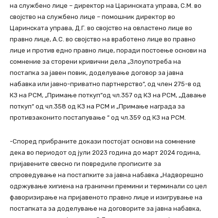
на службено лице – директор на Царинската управа, С.М. во
својство на службено лице – помошник директор во
Царинската управа, Д.Г. во својство на овластено лице во
правно лице, А.С. во својство на вработено лице во правно
лице и против едно правно лице, поради постоење основи на
сомнение за сторени кривични дела „Злоупотреба на
постапка за јавен повик, доделување договор за јавна
набавка или јавно-приватно партнерство“, од член 275-в од
КЗ на РСМ, „Примање поткуп“од чл.357 од КЗ на РСМ, „Давање
поткуп“ од чл.358 од КЗ на РСМ и „Примање награда за
противзаконито постапување “ од чл.359 од КЗ на РСМ.
-Според прибраните докази постојат основи на сомнение
дека во периодот од јули 2023 година до март 2024 година,
пријавените свесно ги повредиле прописите за
спроведување на постапките за јавна набавка „Надворешно
одржување хигиена на гранични премини и терминали со цел
фаворизирање на пријавеното правно лице и изигрување на
постапката за доделување на договорите за јавна набавка,