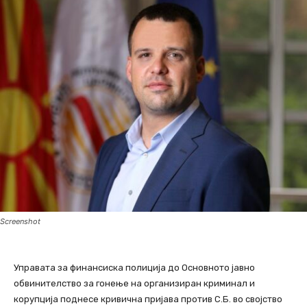
Screenshot
Управата за финансиска полиција до Основното јавно
обвинителство за гонење на организиран криминал и
корупција поднесе кривична пријава против С.Б. во својство