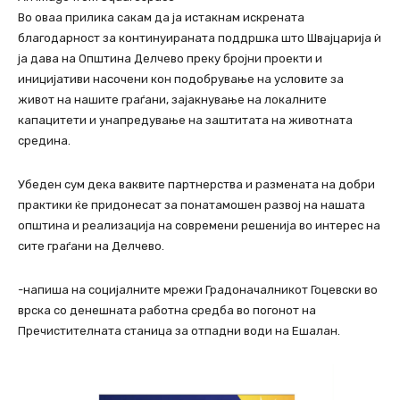
Во оваа прилика сакам да ја истакнам искрената
благодарност за континуираната поддршка што Швајцарија ѝ
ја дава на Општина Делчево преку бројни проекти и
иницијативи насочени кон подобрување на условите за
живот на нашите граѓани, зајакнување на локалните
капацитети и унапредување на заштитата на животната
средина.
Убеден сум дека ваквите партнерства и размената на добри
практики ќе придонесат за понатамошен развој на нашата
општина и реализација на современи решенија во интерес на
сите граѓани на Делчево.
-напиша на социјалните мрежи Градоначалникот Гоцевски во
врска со денешната работна средба во погонот на
Пречистителната станица за отпадни води на Ешалан.