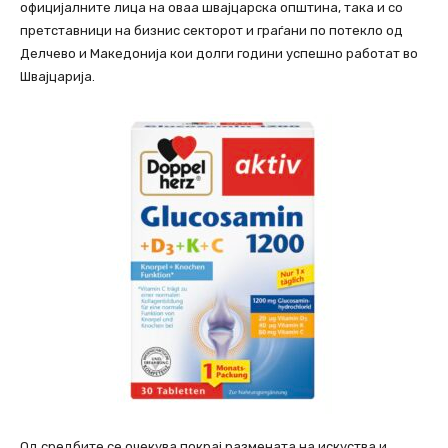
официјалните лица на оваа швајцарска општина, така и со
претставници на бизнис секторот и граѓани по потекло од
Делчево и Македонија кои долги години успешно работат во
Швајцарија.
Од средбите се очекува покрај размената на искуства и