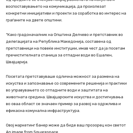
воспоставувањето на комуникација, да произлезат
конкретни иницијативи и проекти за соработка во интерес на
граѓаните на двете општини.
“Како градоначалник на Општина Делчево и претставник во
делегацијата на Република Македонија, составена од
претставници на повеќе институции, имав чест да ја посетам
пречистителната станица за отпадни води во Ешален,
Швајцарија.
Посетата претставуваше одлична можност за размена на
искуства и запознавање со современите решенија и практики
во управувањето со отпадните води и заштитата на
животната средина. Швајцарските искуства и достигнувања
во оваа област се значаен пример за развој на одржлива и
ефикасна комунална инфраструктура.
Овој маркетинг банер може да биде ваш прозорец кон светот
An image from Squarespace