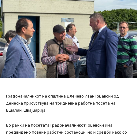
Градоначалникот на општина Длечево Иван Гоцавски од
денеска присуствува на тридневна работна посета на
Ешалан, Швајцарија.
Во рамки на посетата Градоначалникот Гоцевски има
предвидено повеќе работни состаноци, но и средби како со