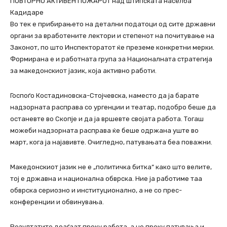
ПОВТОРНО АКТИВЕН ПОЖАРОТ над штипската населба
Кадидаре
Во тек е прибирањето на детални податоци од сите државни
органи за вработените лектори и степенот на почитување на
Законот, по што Инспекторатот ќе преземе конкретни мерки.
Формирана е и работната група за Националната стратегија
за македонскиот јазик, која активно работи.
Госпоѓо Костадиновска-Стојчевска, наместо да ја барате
надзорната расправа со ургенции и театар, подобро беше да
останевте во Скопје и да ја вршевте својата работа. Тогаш
можеби надзорната расправа ќе беше одржана уште во
март, кога ја најавивте. Очигледно, патувањата беа поважни.
Македонскиот јазик не е „политичка битка“ како што велите,
тој е државна и национална обврска. Ние ја работиме таа
обврска сериозно и институционално, а не со прес-
конференции и обвинувања.
Резултатите доаѓаат преку работа, а не преку патувања и