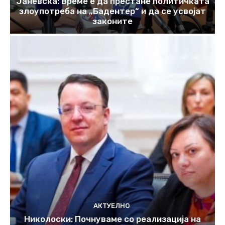
Јаневска: Време е да престане политичката
злоупотреба на „Бадентер“ и да се усвојат
законите
АКТУЕЛНО
Николоски: Почнуваме со реализација на