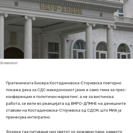
Screenshot
Пратеничката Бисера Костадиновска-Стојчевска повторно
покажа дека за СДС македонскиот јазик е само тема за прес-
конференции и политички маркетинг, а не за вистинска
работа, се вели во реакцијата од ВМРО-ДПМНЕ на денешните
ставови на Костадиновска-Стојчевска од СДСМ, што МИА ја
пренесува интегрално.
Додека таа патуваше низ светот со државни пари, наместо