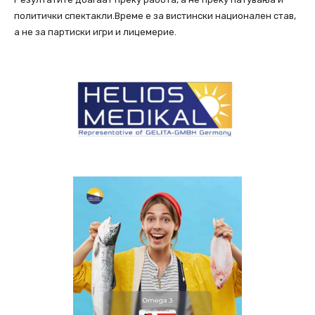
политички спектакли.Време е за вистински национален став,
а не за партиски игри и лицемерие.