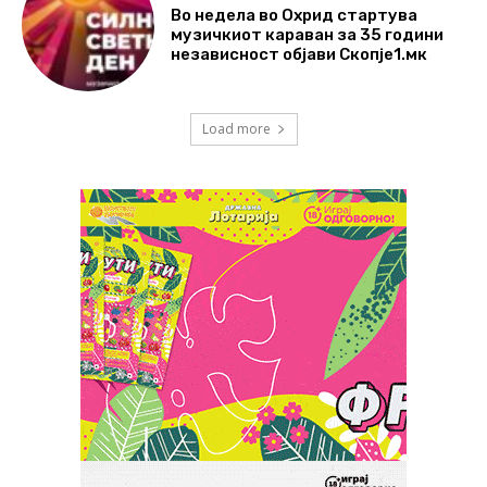
Во недела во Охрид стартува
музичкиот караван за 35 години
независност објави Скопје1.мк
Load more