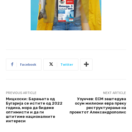
Facebook
Twitter
PREVIOUS ARTICLE
NEXT ARTICLE
Мицкоски: Барањата од
Узунчев: ЕСМ заштедува
Бугарија се истите од 2022
осум милиони евра преку
година, мора да бидеме
реструктуирање на
оптимисти и да ги
проектот Александрополис
штитиме националните
интереси