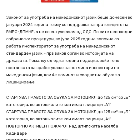
Законот за употреба на македонскиот јазик беше донесен во
јануари 2024 година токму со поддршка на пратениците на
ВМРО-ДПМНЕ, а не со ентузијазам од СДС. По сите неопходни
собраниски процедури, во јули 2025 година започна со
работа Инспекторатот за употреба на македонскиот
стандарден јазик – прв ваков орган во историјата на
државата. Помалку од една година подоцна, веќе тече
постапката за вработување на петмина инспектори по
македонски јазик, кои ќе поминат и соодветна обука за
лиценцирање.
СТАРТУВА ПРАВОТО ЗА ОБУКА ЗА МОТОЦИКЛ до 125 см³ со „Б“
категорија, во автошколите кои имаат лиценци „А1“
СТАРТУВА ПРАВОТО ЗА ОБУКА ЗА МОТОЦИКЛ до 125 см³ со „Б“
категорија, во автошколите кои имаат лиценци „А1“
ПОВТОРНО АКТИВЕН ПОЖАРОТ над штипската населба
Кадидаре