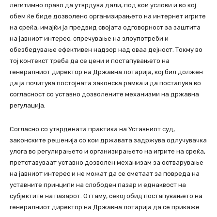
легитимно право да утврдува дали, под кои услови и во кој
обем ќе биде дозволено организирањето на интернет игрите
на среќа, имајќи ја предвид својата одговорност за заштита
на јавниот интерес, спречување на злоупотреби и
обезбедување ефективен надзор над оваа дејност. Токму во
тој контекст треба да се цени и постапувањето на
генералниот директор на Државна лотарија, кој бил должен
да ја почитува постојната законска рамка и да постапува во
согласност со уставно дозволените механизми на државна
регулација.
Согласно со утврдената практика на Уставниот суд,
законските решенија со кои државата задржува одлучувачка
улога во регулирањето и организирањето на игрите на среќа,
претставуваат уставно дозволен механизам за остварување
на јавниот интерес и не можат да се сметаат за повреда на
уставните принципи на слободен пазар и еднаквост на
субјектите на пазарот. Оттаму, секој обид постапувањето на
генералниот директор на Државна лотарија да се прикаже