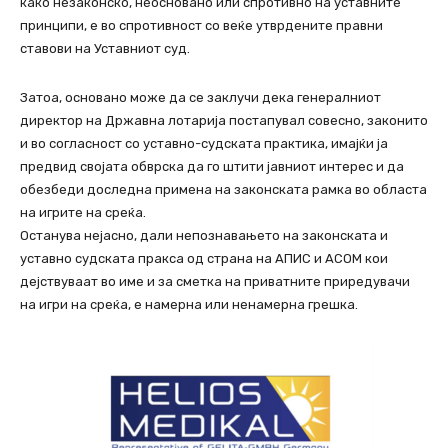
како незаконско, неосновано или спротивно на уставните
принципи, е во спротивност со веќе утврдените правни
ставови на Уставниот суд.
Затоа, основано може да се заклучи дека генералниот
директор на Државна лотарија постапувал совесно, законито
и во согласност со уставно-судската практика, имајќи ја
предвид својата обврска да го штити јавниот интерес и да
обезбеди доследна примена на законската рамка во областа
на игрите на среќа.
Останува нејасно, дали непознавањето на законската и
уставно судската пракса од страна на АПИС и АСОМ кои
дејствуваат во име и за сметка на приватните приредувачи
на игри на среќа, е намерна или ненамерна грешка.