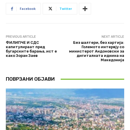
Facebook
Twitter
PREVIOUS ARTICLE
NEXT ARTICLE
ФИЛИПЧЕ И СДС
Без шалтери, без хартија:
капитулираат пред
Големото интервју со
бугарските барања, ист е
министерот Андоновски за
како Зоран Заев
дигиталната иднина на
Македонија
ПОВРЗАНИ ОБЈАВИ