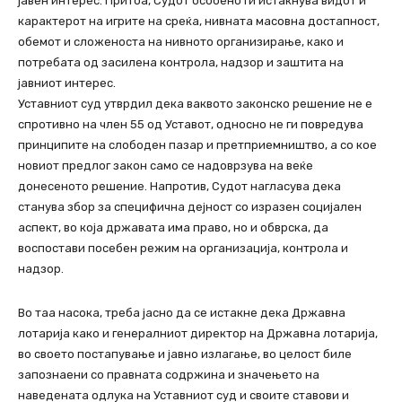
јавен интерес. Притоа, Судот особено ги истакнува видот и
карактерот на игрите на среќа, нивната масовна достапност,
обемот и сложеноста на нивното организирање, како и
потребата од засилена контрола, надзор и заштита на
јавниот интерес.
Уставниот суд утврдил дека ваквото законско решение не е
спротивно на член 55 од Уставот, односно не ги повредува
принципите на слободен пазар и претприемништво, а со кое
новиот предлог закон само се надоврзува на веќе
донесеното решение. Напротив, Судот нагласува дека
станува збор за специфична дејност со изразен социјален
аспект, во која државата има право, но и обврска, да
воспостави посебен режим на организација, контрола и
надзор.
Во таа насока, треба јасно да се истакне дека Државна
лотарија како и генералниот директор на Државна лотарија,
во своето постапување и јавно излагање, во целост биле
запознаени со правната содржина и значењето на
наведената одлука на Уставниот суд и своите ставови и