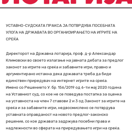
УСТАВНО-СУДСКАТА ПРАКСА ЈА ПОТВРДУВА ПОСЕБНАТА
УЛОГА НА ДРЖАВАТА ВО ОРГАНИЗИРАЊЕТО НА ИГРИТЕ НА
СРЕЌА
Директорот на Државна лотарија, проф. д-р Александар
Климовски во своето излагање на јавната дебата за предлог
законот за игрите на среќа и забавните игри, правно и
аргументирано истакна дека државата треба да биде
единствен приредувач на интернет игрите на среќа.
Имено со Решението У. бр. 156/2019 од 6-ти мај 2020 година
на Уставниот суд, со кое не се поведува постапка за оценка
на уставноста на член 7 ставови 2 и 3 од Законот за игрите на
среќа и за забавните игри, недвосмислено се потврдува
уставната оправданост на новото предлог-законско
решение, со кое државата задржува посебни права и
надлежности во сферата на приредувањето игри на среќа.