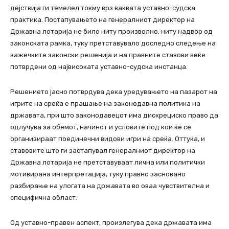
дејствија ги темелел токму врз ваквата уставно-судска
практика. Постапувањето на генералниот директор на
Државна лотарија не било ниту произволно, ниту надвор од
законската рамка, туку претставувало доследно следење на
важечките законски решенија и на правните ставови веќе
потврдени од највисоката уставно-судска инстанца.
Решението јасно потврдува дека уредувањето на пазарот на
игрите на среќа е прашање на законодавна политика на
државата, при што законодавецот има дискрециско право да
одлучува за обемот, начинот и условите под кои ќе се
организираат поединечни видови игри на среќа. Оттука, и
ставовите што ги застапувал генералниот директор на
Државна лотарија не претставуваат лична или политички
мотивирана интерпретација, туку правно засновано
разбирање на улогата на државата во оваа чувствителна и
специфична област.
Од уставно-правен аспект, произлегува дека државата има