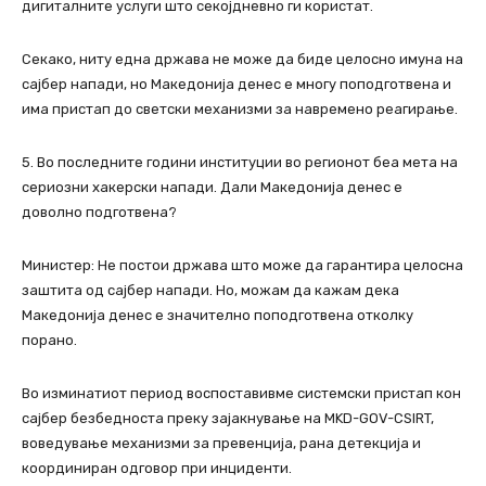
дигиталните услуги што секојдневно ги користат.
Секако, ниту една држава не може да биде целосно имуна на
сајбер напади, но Македонија денес е многу поподготвена и
има пристап до светски механизми за навремено реагирање.
5. Во последните години институции во регионот беа мета на
сериозни хакерски напади. Дали Македонија денес е
доволно подготвена?
Министер: Не постои држава што може да гарантира целосна
заштита од сајбер напади. Но, можам да кажам дека
Македонија денес е значително поподготвена отколку
порано.
Во изминатиот период воспоставивме системски пристап кон
сајбер безбедноста преку зајакнување на MKD-GOV-CSIRT,
воведување механизми за превенција, рана детекција и
координиран одговор при инциденти.