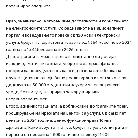
потенцирал следните:
Прво, значително ја зголемивме достапноста и користењето
на електронските услуги. Со редизајнот на Националниот
портал и воведувањето повеќе од 120 нови електронски
услуги, бројот на користења порасна од 1.354 месечно во 2024
година на 13.445 месечно во 2026 година.
Денес граѓаните можат целосно дигитално да добијат
изводи од матичните книги, уверение за државјанство,
потврди за неосудуваност, како и дозвола за набавка на
оружје. Целосно онлајн беше реализирана и постапката за
доделување 50.000 студентски ваучери за електронски
уреди, без ниту една пријава за корупција или
нетранспарентност.
Второ, администрацијата ја доближивме до граѓаните преку
проширување на мрежата на центри за услуги. Од само пет
центри во 2024 година, денес функционираат 16 низ
државата. Како резултат на тоа, бројот на услужени граѓани
порасна од просечно 1.800 годишно на околу 11.000.