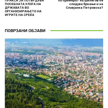
ПРАКСА ЈА ПОТВРДУВА
по примерот на Шилегов ќе
ПОСЕБНАТА УЛОГА НА
следува бркање и на
ДРЖАВАТА ВО
Славјанка Петровска?
ОРГАНИЗИРАЊЕТО НА
ИГРИТЕ НА СРЕЌА
ПОВРЗАНИ ОБЈАВИ