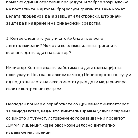
помалку административни процедури и побрзо завршување
на постапките. Кај голем број услуги, граѓаните веќе можат
целата процедура да ја завршат електронски, што значи
заштеда и на време и на финансиски средства.
3. Кои се следните услуги што ќе бидат целосно
дигитализирани? Може ли во блиска иднина граѓаните
воопшто да не одат на шалтер?
Министер: Континуирано работиме на дигитализација на
нови услуги. Но, тоа не зависи само од Министерството, туку и
од подготвеноста на секоја институција да ги модернизира
своите внатрешни процеси.
Последен пример е соработката со Државниот инспекторат
за земјоделство, каде што дигитализиравме услуги поврзани
со виното и тутунот. Истовремено го развиваме и проектот
„СМАРТ лиценци“, кој ќе овозможи целосно дигитално
издавање на лиценци.