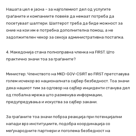
Нашата цел е јасна – за најголемиот дел од услугите
граѓаните и компаниите повеќе да немаат потреба да
посетуваат шалтери. Шалтерот треба да биде можност за
оние на кои им е потребна дополнителна помош, а не
задолжителен чекор за секоја административна постапка.
4. Македонија стана полноправна членка на FIRST. Што
практично значи тоа за граѓаните?
Министер: Членството на MKD-GOV-CSIRT во FIRST претставува
голем исчекор во националната сајбер безбедност. Тоа значи
дека нашиот тим за одговор на сајбер инциденти станува дел
од глобална мрежа што разменува информации,
предупредувања и искуства за сајбер закани.
За граѓаните тоа значи побрза реакција при потенцијални
напади врз институциите, подобра координација со
меѓународните партнери и поголема безбедност на