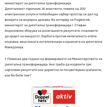
министерот за дигитална трансформација
Дигиталниот паричник, AI асистенти, повеќе од 200
електронски услуги и побезбеден сајбер простор се дел од
визијата за модерна држава. Во интервју за Pogled.mk,
министерот за дигитална трансформација г. Стефан
Андоновски зборува за досегашните резултати, плановите
до крајот на мандатот, борбата против нелегалното online
коцкање, вештачката интелигенција и иднината на дигитална
Македонија.
1. Поминаа две години од формирањето на Министерството за
дигитална трансформација. Ако треба да издвоите три
најголеми резултати кои директно ги почувствуваа граѓаните,
кои би биле тие?