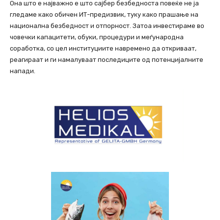
Она што е најважно е што сајбер безбедноста повеќе не ја
гледаме како обичен ИТ-предизвик, туку како прашање на
национална безбедност и отпорност. Затоа инвестираме во
човечки капацитети, обуки, процедури и меѓународна
соработка, со цел институциите навремено да откриваат,
реагираат и ги намалуваат последиците од потенцијалните
напади.