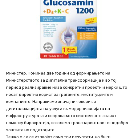
Министер: Поминаа две години од формирањето на
Министерството за дигитална трансформација и во тој
период реализиравме низа конкретни проекти и мерки што
носат директна корист за граѓаните, институциите и
компаниите. Направивме значајни чекори во
дигитализацијата на услугите, модернизацијата на
инфраструктурата и создавањето системи што значат
помалку бирократија, поголема транспарентност и подобра
заштита на податоците.
Тешко е да се издвојат само три резултати, но би ги