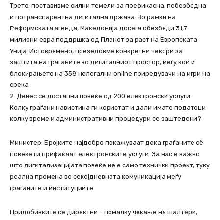
Трето, поставивме силни темели за поефикасна, побезбедна
и потранспарентна дигитална држава. Во рамки на
Реформската агенда, Македонија досега обезбеди 31,7
милиони евра поддршка од Планот за раст на Европската
Унија. Истовремено, презедовме конкретни чекори за
заштита на граѓаните во дигиталниот простор, меѓу кои и
блокирањето на 358 нелегални online приредувачи на игри на
среќа.
2. Денес се достапни повеќе од 200 електронски услуги.
Колку граѓани навистина ги користат и дали имате податоци
колку време и административни процедури се заштедени?
Министер: Бројките најдобро покажуваат дека граѓаните сè
повеќе ги прифаќаат електронските услуги. За нас е важно
што дигитализацијата повеќе не е само технички проект, туку
реална промена во секојдневната комуникација меѓу
граѓаните и институциите.
Придобивките се директни – помалку чекање на шалтери,