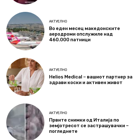
АКТУЕЛНО
Во еден месец македонските
аеродроми опслужиле над
460.000 патници
АКТУЕЛНО
Helios Medical – вашиот партнер за
здрави коски и активен живот
АКТУЕЛНО
Првите снимки од Италија по
земјотресот се застрашувачки –
погледнете