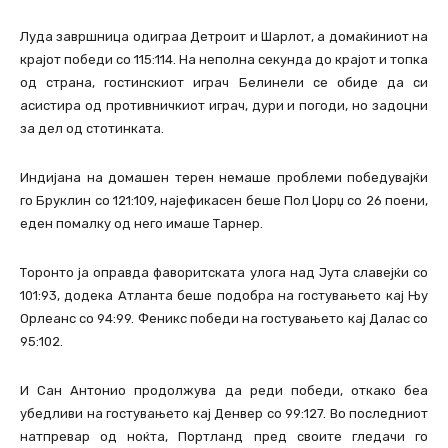
Луда завршница одиграа Детроит и Шарлот, а домаќиниот на
крајот победи со 115:114. На неполна секунда до крајот и топка
од страна, гостинскиот играч Белинели се обиде да си
асистира од противничкиот играч, дури и погоди, но задоцни
за дел од стотинката.
Индијана на домашен терен немаше проблеми победувајќи
го Бруклин со 121:109, најефикасен беше Пол Џорџ со 26 поени,
еден помалку од него имаше Тарнер.
Торонто ја оправда фаворитската улога над Јута славејќи со
101:93, додека Атланта беше подобра на гостувањето кај Њу
Орлеанс со 94:99. Феникс победи на гостувањето кај Далас со
95:102.
И Сан Антонио продолжува да реди победи, откако беа
убедливи на гостувањето кај Денвер со 99:127. Во последниот
натпревар од ноќта, Портланд пред своите гледачи го