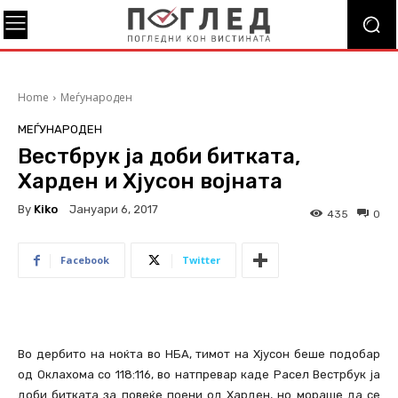
Home
Меѓународен
МЕЃУНАРОДЕН
Вестбрук ја доби битката,
Харден и Хјусон војната
By
Kiko
Јануари 6, 2017
435
0
Facebook
Twitter
Во дербито на ноќта во НБА, тимот на Хјусон беше подобар
од Оклахома со 118:116, во натпревар каде Расел Вестрбук ја
доби битката за повеќе поени од Харден, но мораше да се