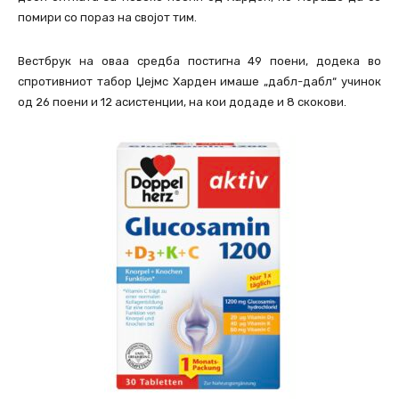
помири со пораз на својот тим.
Вестбрук на оваа средба постигна 49 поени, додека во
спротивниот табор Џејмс Харден имаше „дабл-дабл“ учинок
од 26 поени и 12 асистенции, на кои додаде и 8 скокови.