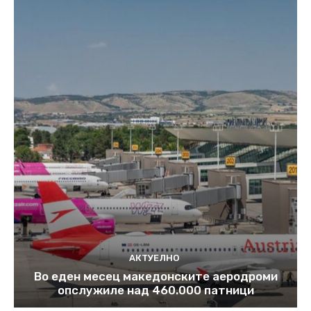
АКТУЕЛНО
Во еден месец македонските аеродроми
опслужиле над 460.000 патници