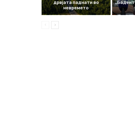
дрвјата паднати во
„Баденте
невремето