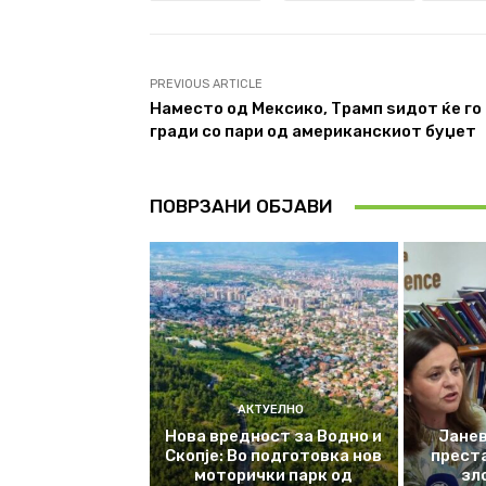
PREVIOUS ARTICLE
Наместо од Мексико, Трамп ѕидот ќе го
гради со пари од американскиот буџет
ПОВРЗАНИ ОБЈАВИ
АКТУЕЛНО
Нова вредност за Водно и
Јанев
Скопје: Во подготовка нов
прест
моторички парк од
зл