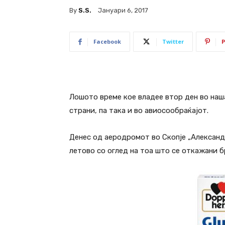
By
S.s.
Јануари 6, 2017
Facebook
Twitter
P
Лошото време кое владее втор ден во на
страни, па така и во авиосообраќајот.
Денес од аеродромот во Скопје „Александ
летово со оглед на тоа што се откажани б