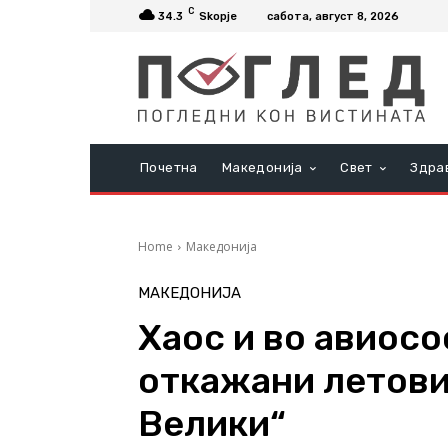
C
34.3
Skopje
сабота, август 8, 2026
Почетна
Македонија
Свет
Здра
Home
Македонија
МАКЕДОНИЈА
Хаос и во авиосо
откажани летови
Велики“