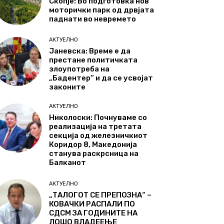
Скопје: Во подготовка нов
моторички парк од дрвјата
паднати во невремето
АКТУЕЛНО
Јаневска: Време е да
престане политичката
злоупотреба на
„Бадентер“ и да се усвојат
законите
АКТУЕЛНО
Николоски: Почнуваме со
реализација на третата
секција од железничкиот
Коридор 8, Македонија
станува раскрсница на
Балканот
АКТУЕЛНО
„ТАЛОГОТ СЕ ПРЕПОЗНА“ –
КОВАЧКИ РАСПАЛИ ПО
СДСМ ЗА ГОДИНИТЕ НА
ЛОШО ВЛАДЕЕЊЕ