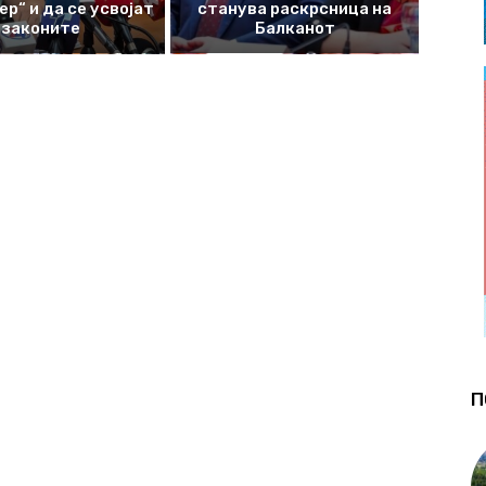
р“ и да се усвојат
станува раскрсница на
законите
Балканот
П