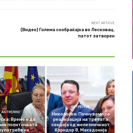
NEXT ARTICLE
(Видео) Голема сообраќајка во Лесковац,
патот затворен
АКТУЕЛНО
АКТУЕЛНО
Николоски: Почнуваме со
ска: Време е да
реализација на третата
ане политичката
секција од железничкиот
оупотреба на
Коридор 8, Македонија