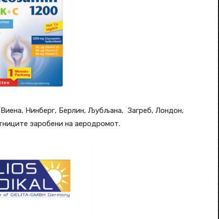
 Виена, Нинберг, Берлин, Љубљана, Загреб, Лондон,
атниците заробени на аеродромот.