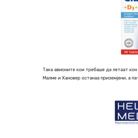
Така авионите кои требаше да летаат кон
Малме и Хановер останаа приземјени, а п