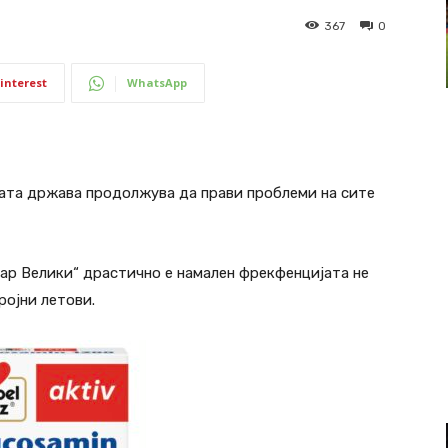
367
0
interest
WhatsApp
шата држава продолжува да прави проблеми на сите
ар Велики“ драстично е намален фрекфенцијата не
ројни летови.