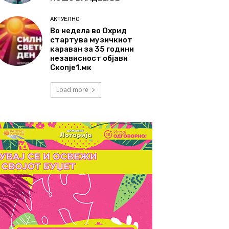
АКТУЕЛНО
Во недела во Охрид
стартува музичкиот
караван за 35 години
независност објави
Скопје1.мк
Load more