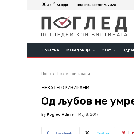
C
34
Skopje
недела, август 9, 2026
Почетна
Македонија
Свет
Здра
Home
Некатегоризирани
НЕКАТЕГОРИЗИРАНИ
Од љубов не умре
By
Pogled Admin
Мај 8, 2017
Facebook
Twitter
P