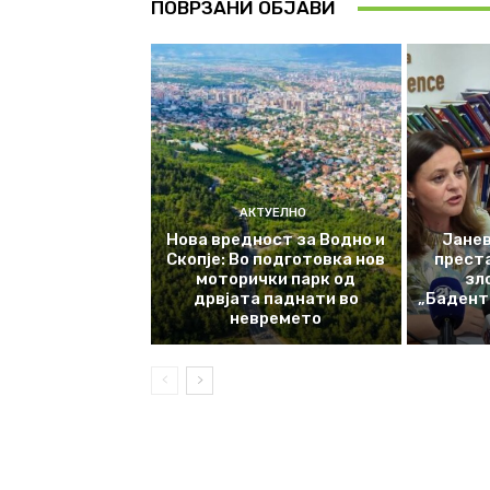
ПОВРЗАНИ ОБЈАВИ
АКТУЕЛНО
Нова вредност за Водно и
Јанев
Скопје: Во подготовка нов
прест
моторички парк од
зл
дрвјата паднати во
„Баденте
невремето