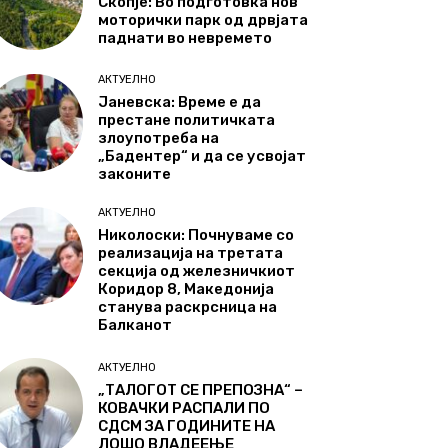
Скопје: Во подготовка нов
моторички парк од дрвјата
паднати во невремето
АКТУЕЛНО
Јаневска: Време е да
престане политичката
злоупотреба на
„Бадентер“ и да се усвојат
законите
АКТУЕЛНО
Николоски: Почнуваме со
реализација на третата
секција од железничкиот
Коридор 8, Македонија
станува раскрсница на
Балканот
АКТУЕЛНО
„ТАЛОГОТ СЕ ПРЕПОЗНА“ –
КОВАЧКИ РАСПАЛИ ПО
СДСМ ЗА ГОДИНИТЕ НА
ЛОШО ВЛАДЕЕЊЕ