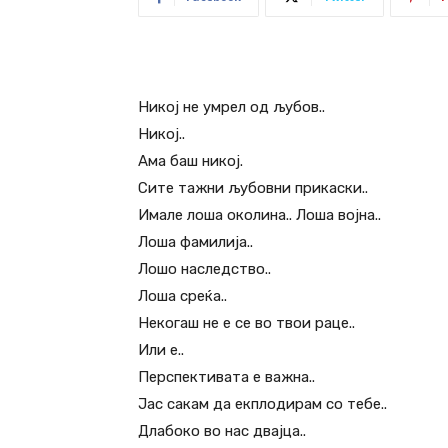
Никој не умрел од љубов..
Никој..
Ама баш никој.
Сите тажни љубовни прикаски..
Имале лоша околина.. Лоша војна..
Лоша фамилија..
Лошо наследство..
Лоша среќа..
Некогаш не е се во твои раце..
Или е..
Перспективата е важна..
Јас сакам да екплодирам со тебе..
Длабоко во нас двајца..