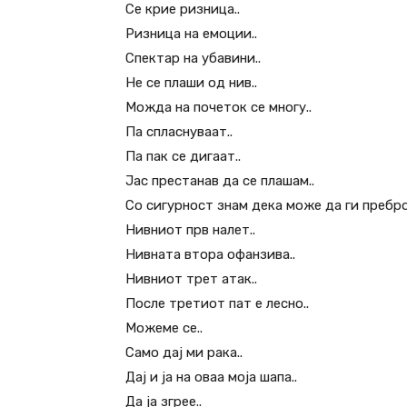
Се крие ризница..
Ризница на емоции..
Спектар на убавини..
Не се плаши од нив..
Можда на почеток се многу..
Па спласнуваат..
Па пак се дигаат..
Јас престанав да се плашам..
Со сигурност знам дека може да ги пребро
Нивниот прв налет..
Нивната втора офанзива..
Нивниот трет атак..
После третиот пат е лесно..
Можеме се..
Само дај ми рака..
Дај и ја на оваа моја шапа..
Да ја згрее..