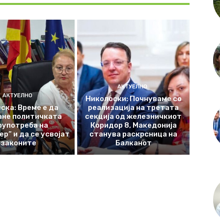
АКТУЕЛНО
АКТУЕЛНО
Николоски: Почнуваме со
ска: Време е да
реализација на третата
ане политичката
секција од железничкиот
оупотреба на
Коридор 8, Македонија
р“ и да се усвојат
станува раскрсница на
законите
Балканот