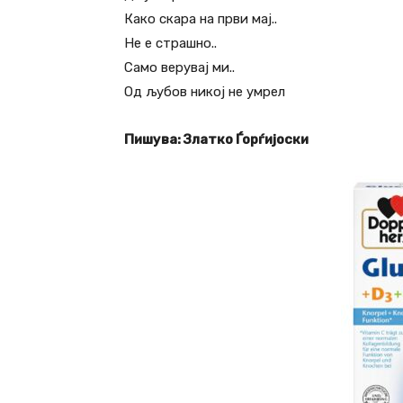
Како скара на први мај..
Не е страшно..
Само верувај ми..
Од љубов никој не умрел
Пишува: Златко Ѓорѓијоски