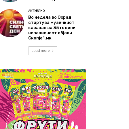
АКТУЕЛНО
Во недела во Охрид
стартува музичкиот
караван за 35 години
независност објави
Скопје1.мк
Load more