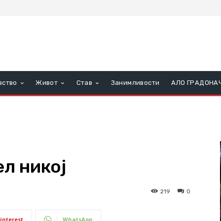
вство
Живот
Став
Занимливости
АЛО ГРАДОНА
л никој
219
0
interest
WhatsApp