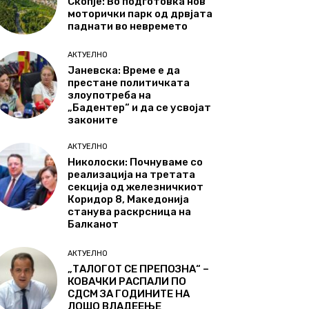
Скопје: Во подготовка нов
моторички парк од дрвјата
паднати во невремето
АКТУЕЛНО
Јаневска: Време е да
престане политичката
злоупотреба на
„Бадентер“ и да се усвојат
законите
АКТУЕЛНО
Николоски: Почнуваме со
реализација на третата
секција од железничкиот
Коридор 8, Македонија
станува раскрсница на
Балканот
АКТУЕЛНО
„ТАЛОГОТ СЕ ПРЕПОЗНА“ –
КОВАЧКИ РАСПАЛИ ПО
СДСМ ЗА ГОДИНИТЕ НА
ЛОШО ВЛАДЕЕЊЕ