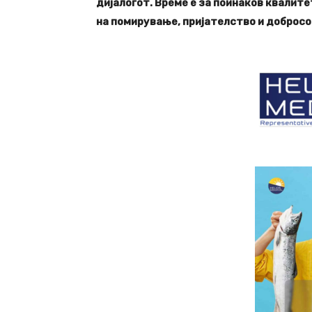
дијалогот. Време е за поинаков квалитет
на помирување, пријателство и доброс