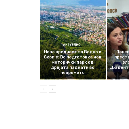
АКТУЕЛНО
Нова вредност за Водно и
Јанев
Скопје: Во подготовка нов
прест
моторички парк од
зл
дрвјата паднати во
„Баденте
невремето