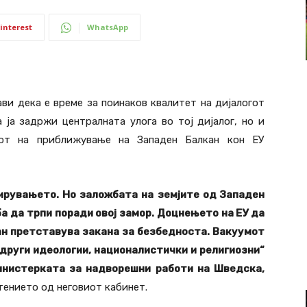
interest
WhatsApp
ви дека е време за поинаков квалитет на дијалогот
 ја задржи централната улога во тој дијалог, но и
сот на приближување на Западен Балкан кон ЕУ
ирувањето. Но заложбата на земјите од Западен
а да трпи поради овој замор. Доцнењето на ЕУ да
ан претставува закана за безбедноста. Вакуумот
 други идеологии, националистички и религиозни“
инистерката за надворешни работи на Шведска,
штението од неговиот кабинет.