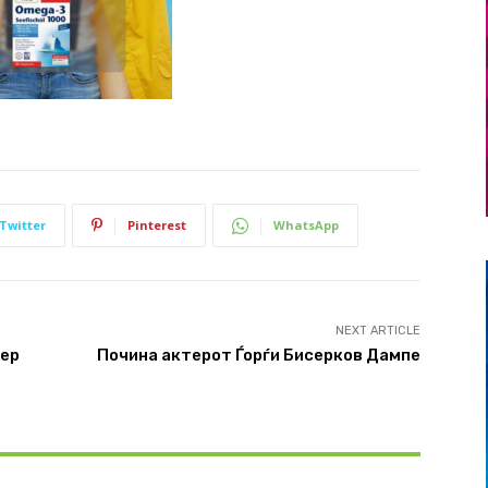
Twitter
Pinterest
WhatsApp
NEXT ARTICLE
фер
Почина актерот Ѓорѓи Бисерков Дампе