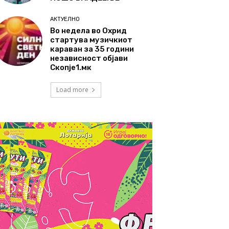
АКТУЕЛНО
Во недела во Охрид
стартува музичкиот
караван за 35 години
независност објави
Скопје1.мк
Load more