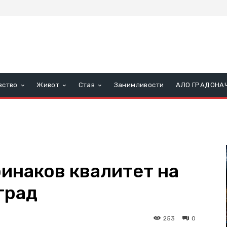
вство
Живот
Став
Занимливости
АЛО ГРАДОНА
оинаков квалитет на
град
253
0