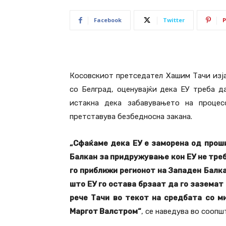
Facebook
Twitter
P
Косовскиот претседател Хашим Тачи изја
со Белград, оценувајќи дека ЕУ треба да
истакна дека забавувањето на проце
претставува безбедносна закана.
„Сфаќаме дека ЕУ е заморена од прош
Балкан за придружување кон ЕУ не треб
го приближи регионот на Западен Балк
што ЕУ го остава брзаат да го заземат
рече Тачи во текот на средбата со м
Маргот Валстром“
, се наведува во сооп