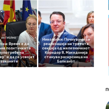
АКТУЕЛНО
АКТУЕЛНО
Николоски: Почнуваме со
ска: Време е да
реализација на третата
ане политичката
секција од железничкиот
оупотреба на
Коридор 8, Македонија
р“ и да се усвојат
станува раскрсница на
законите
Балканот
П