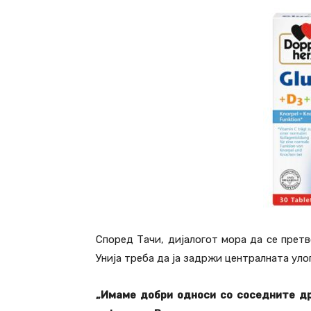
Според Тачи, дијалогот мора да се претв
Унија треба да ја задржи централната улог
„Имаме добри односи со соседните др