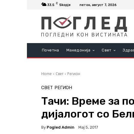
C
33.5
Skopje
петок, август 7, 2026
Почетна
Македонија
Свет
Здра
Home
Свет
Регион
СВЕТ
РЕГИОН
Тачи: Време за п
дијалогот со Бел
By
Pogled Admin
Мај 5, 2017