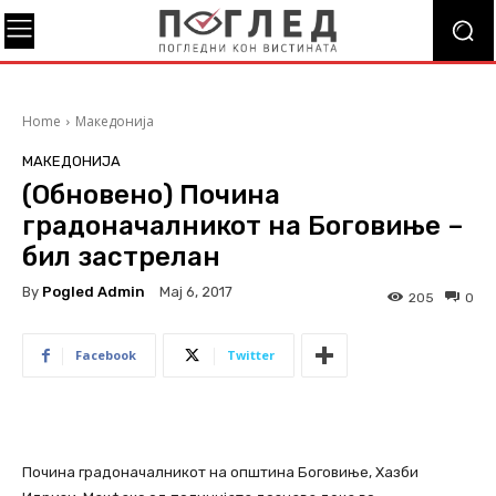
Home
Македонија
МАКЕДОНИЈА
(Обновено) Почина
градоначалникот на Боговиње –
бил застрелан
By
Pogled Admin
Мај 6, 2017
205
0
Facebook
Twitter
Почина градоначалникот на општина Боговиње, Хазби