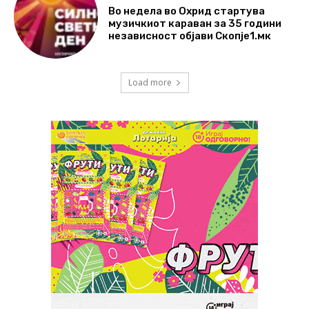
Во недела во Охрид стартува
музичкиот караван за 35 години
независност објави Скопје1.мк
Load more