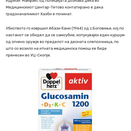
Идризи. Макфакс од полицијата дознава дека во
Медицинскиот Центар-Тетово контатирано е дека
градоначалникот Хазби е починат.
Убиството го извршил Абази Ќани (1964) од с.Боговиње, кој по
настанот се обидел да се самоубие, испукувајќи еден куршум
од огнено оружје во пределот на десната слепоочница, по
што со возило на итната медицинска помош ќе биде
пренесен во УЦ-Скопје.