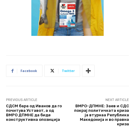
Facebook
Twitter
PREVIOUS ARTICLE
NEXT ARTICLE
СДСМ бара од Иванов да го
ВМРО-ДПМНЕ: Заев и СДС
почитува Уставот, а од
покрај политичката криза
ВМРО ДПМНЕ да биде
ја втурнаа Република
конструктивна опозиција
Македонија и во правна
криза