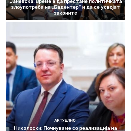
Јаневска: Време е да престане политичката
злоупотреба на „Бадентер“ и да се усвојат
законите
АКТУЕЛНО
Николоски: Почнуваме со реализација на