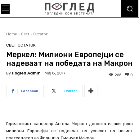
Home
Свет
Остаток
СВЕТ
ОСТАТОК
Меркел: Милиони Европејци се
надеваат на победата на Макрон
By
Pogled Admin
Мај 8, 2017
268
0
Facebook
Twitter
Германскиот канцелар Ангела Меркел денеска изјави дека
милиони Европејци се надеваат на успехот на новиот
претседател на Франција, Емануел Макрон.