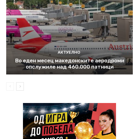
АКТУЕЛНО
Во еден месец македонските аеродроми
опслужиле над 460.000 патници