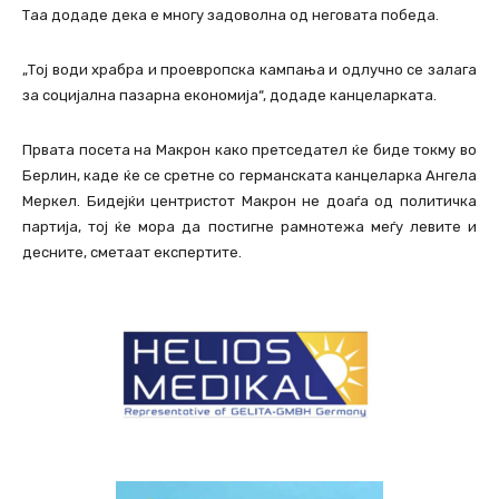
Таа додаде дека е многу задоволна од неговата победа.
„Тој води храбра и проевропска кампања и одлучно се залага
за социјална пазарна економија“, додаде канцеларката.
Првата посета на Макрон како претседател ќе биде токму во
Берлин, каде ќе се сретне со германската канцеларка Ангела
Меркел. Бидејќи центристот Макрон не доаѓа од политичка
партија, тој ќе мора да постигне рамнотежа меѓу левите и
десните, сметаат експертите.