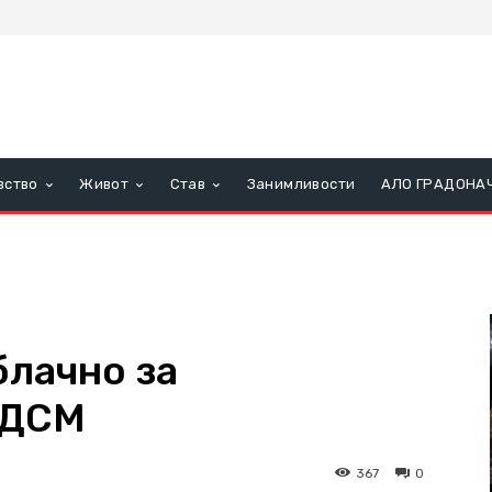
вство
Живот
Став
Занимливости
АЛО ГРАДОНА
блачно за
СДСМ
367
0