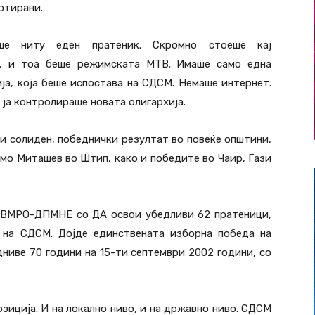
отирани.
е ниту еден пратеник. Скромно стоеше кај
В, и тоа беше режимската МТВ. Имаше само една
ја, која беше испостава на СДСМ. Немаше интернет.
ја контролираше новата олигархија.
 солиден, победнички резултат во повеќе општини,
омо Миташев во Штип, како и победите во Чаир, Гази
а ВМРО-ДПМНЕ со ДА освои убедливи 62 пратеници,
 на СДСМ. Дојде единствената изборна победа на
ниве 70 години на 15-ти септември 2002 години, со
иција. И на локално ниво, и на државно ниво. СДСМ