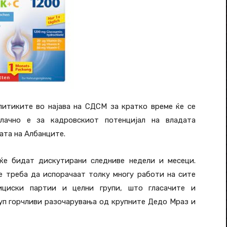
литиките во најава на СДСМ за кратко време ќе се
лачно е за кадровскиот потенцијал на владата
ата на Албанците.
е бидат дискутирани следниве недели и месеци.
е треба да испорачаат толку многу работи на сите
ициски партии и целни групи, што гласачите и
уп горчливи разочарувања од крупните Дедо Мраз и