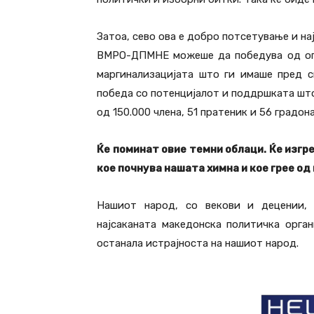
Затоа, сево ова е добро потсетување и н
ВМРО-ДПМНЕ можеше да победува од опоз
маргинализацијата што ги имаше пред с
победа со потенцијалот и поддршката што
од 150.000 члена, 51 пратеник и 56 градон
Ќе поминат овие темни облаци. Ќе изгр
кое почнува нашата химна и кое грее о
Нашиот народ, со векови и децении, е
најсаканата македонска политичка орган
останала истрајноста на нашиот народ.