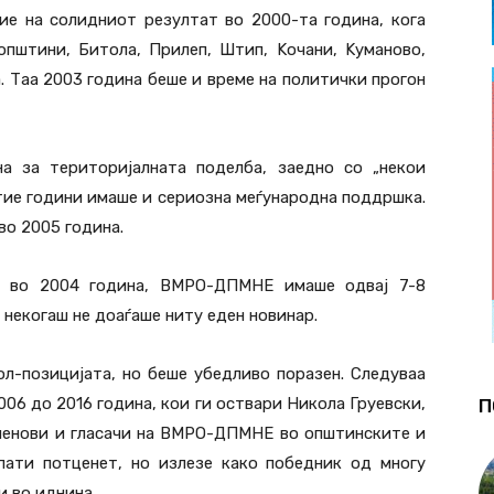
ие на солидниот резултат во 2000-та година, кога
општини, Битола, Прилеп, Штип, Kочани, Kуманово,
та. Таа 2003 година беше и време на политички прогон
а за територијалната поделба, заедно со „некои
тие години имаше и сериозна меѓународна поддршка.
во 2005 година.
а во 2004 година, ВМРО-ДПМНЕ имаше одвај 7-8
некогаш не доаѓаше ниту еден новинар.
ол-позицијата, но беше убедливо поразен. Следуваа
6 до 2016 година, кои ги оствари Никола Груевски,
П
членови и гласачи на ВМРО-ДПМНЕ во општинските и
пати потценет, но излезе како победник од многу
и во иднина.