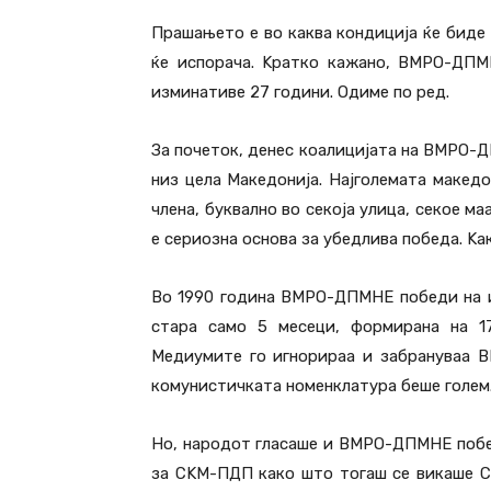
Прашањето е во каква кондиција ќе бид
ќе испорача. Kратко кажано, ВМРО-ДПМ
изминативе 27 години. Одиме по ред.
За почеток, денес коалицијата на ВМРО-Д
низ цела Македонија. Најголемата македо
члена, буквално во секоја улица, секое ма
е сериозна основа за убедлива победа. Kа
Во 1990 година ВМРО-ДПМНЕ победи на и
стара само 5 месеци, формирана на 17
Медиумите го игнорираа и забрануваа 
комунистичката номенклатура беше голем
Но, народот гласаше и ВМРО-ДПМНЕ побед
за СKМ-ПДП како што тогаш се викаше 