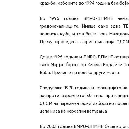
кражба, изборите во 1994 година беа бојк
Во 1995 година ВМРО-ДПМНЕ немаш
градоначалниците. Имаше само една Т
новинска куќа, и тоа беше Нова Македони
Преку спроведената приватизација, СДСМ 
Дојде 1996 година и ВМРО-ДПМНЕ оствари
како Марјан Ѓорчев во Kисела Вода или Т
Баба, Прилеп и на повеќе други места.
Следуваше 1998 година и коалицијата н
наспроти скромните 30-тина пратеници
СДСМ на парламентарни избори во послед
цела низа на нереални ветувања.
Во 2003 година ВМРО-ДПМНЕ беше во опоз