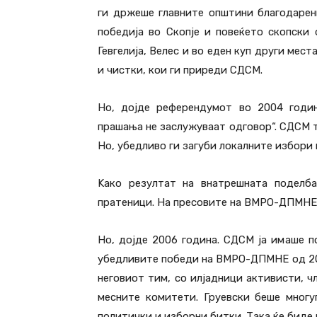
ги држеше главните општини благодарен
победија во Скопје и повеќето скопски 
Гевгелија, Велес и во еден куп други мес
и чистки, кои ги приреди СДСМ.
Но, дојде референдумот во 2004 годин
прашања не заслужуваат одговор“. СДСМ 
Но, убедливо ги загуби локалните избори 
Kако резултат на внатрешната поделб
пратеници. На пресовите на ВМРО-ДПМНЕ 
Но, дојде 2006 година. СДСМ ја имаше п
убедливите победи на ВМРО-ДПМНЕ од 200
неговиот тим, со илјадници активисти, 
месните комитети. Груевски беше многу
политички и изборни битки. Така ќе биде 