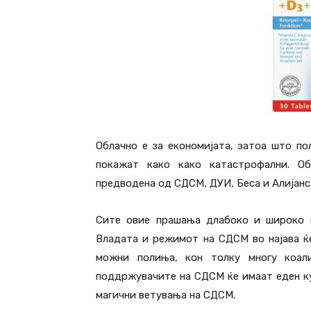
Облачно е за економијата, затоа што по
покажат како како катастрофални. Об
предводена од СДСМ, ДУИ, Беса и Алијанс
Сите овие прашања длабоко и широко ќ
Владата и режимот на СДСМ во најава ќ
можни полиња, кон толку многу коал
поддржувачите на СДСМ ќе имаат еден к
магични ветувања на СДСМ.