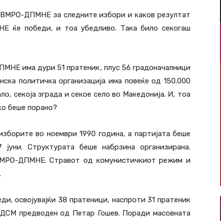
е ВМРО-ДПМНЕ за следните избори и каков резултат
НЕ ќе победи, и тоа убедливо. Така било секогаш
ПМНЕ има дури 51 пратеник, плус 56 градоначалници
нска политичка организација има повеќе од 150.000
ало, секоја зграда и секое село во Македонија. И, тоа
ко беше порано?
зборите во ноември 1990 година, а партијата беше
 јуни. Структурата беше набрзина организирана.
ВМРО-ДПМНЕ. Стравот од комунистичкиот режим и
.
и, освојувајќи 38 пратеници, наспроти 31 пратеник
СДСМ предводен од Петар Гошев. Поради масовната