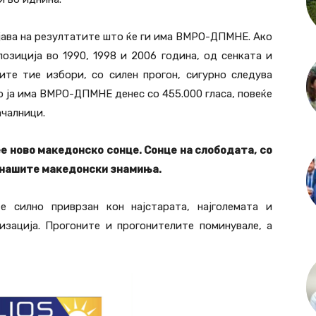
ајава на резултатите што ќе ги има ВМРО-ДПМНЕ. Ако
иција во 1990, 1998 и 2006 година, од сенката и
ите тие избори, со силен прогон, сигурно следува
 ја има ВМРО-ДПМНЕ денес со 455.000 гласа, повеќе
ачалници.
ее ново македонско сонце. Сонце на слободата, со
д нашите македонски знамиња.
 силно приврзан кон најстарата, најголемата и
изација. Прогоните и прогонителите поминувале, а