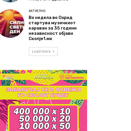
АКТУЕЛНО
Во недела во Охрид
стартува музичкиот
караван за 35 години
независност објави
Скопје1.мк
Load more