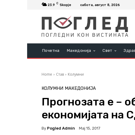
C
23.9
Skopje
сабота, август 8, 2026
Почетна
Македонија
Свет
Здра
Home
Став
Колумни
КОЛУМНИ
МАКЕДОНИЈА
Прогнозата е – о
економијата на 
By
Pogled Admin
Мај 15, 2017