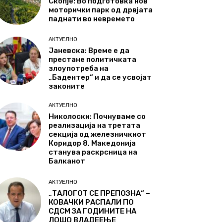
Скопје: Во подготовка нов
моторички парк од дрвјата
паднати во невремето
АКТУЕЛНО
Јаневска: Време е да
престане политичката
злоупотреба на
„Бадентер“ и да се усвојат
законите
АКТУЕЛНО
Николоски: Почнуваме со
реализација на третата
секција од железничкиот
Коридор 8, Македонија
станува раскрсница на
Балканот
АКТУЕЛНО
„ТАЛОГОТ СЕ ПРЕПОЗНА“ –
КОВАЧКИ РАСПАЛИ ПО
СДСМ ЗА ГОДИНИТЕ НА
ЛОШО ВЛАДЕЕЊЕ