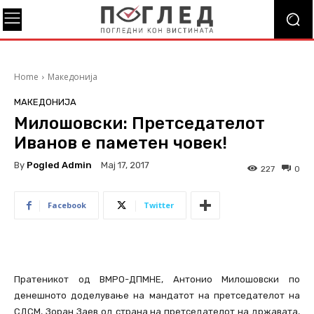
Home
Македонија
МАКЕДОНИЈА
Милошовски: Претседателот
Иванов е паметен човек!
By
Pogled Admin
Мај 17, 2017
227
0
Facebook
Twitter
Пратеникот од ВМРО-ДПМНЕ, Антонио Милошовски по
денешното доделување на мандатот на претседателот на
СДСМ, Зоран Заев од страна на претседателот на државата,