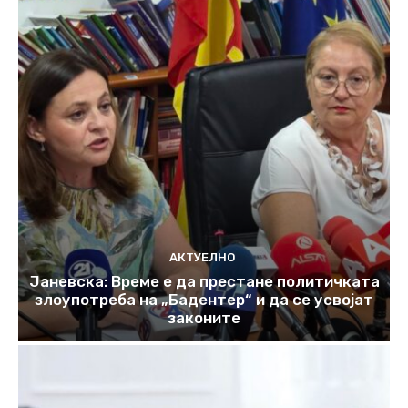
АКТУЕЛНО
Јаневска: Време е да престане политичката
злоупотреба на „Бадентер“ и да се усвојат
законите