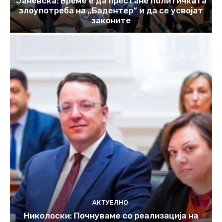
Јаневска: Време е да престане политичката
злоупотреба на „Бадентер“ и да се усвојат
законите
АКТУЕЛНО
Николоски: Почнуваме со реализација на