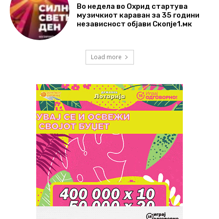
Во недела во Охрид стартува
музичкиот караван за 35 години
независност објави Скопје1.мк
Load more