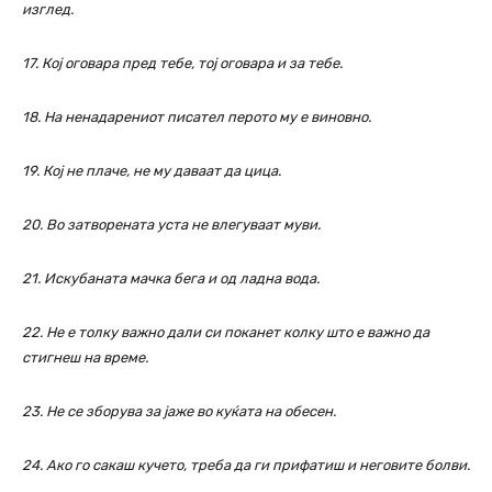
изглед.
17. Кој оговара пред тебе, тој оговара и за тебе.
18. На ненадарениот писател перото му е виновно.
19. Кој не плаче, не му даваат да цица.
20. Во затворената уста не влегуваат муви.
21. Искубаната мачка бега и од ладна вода.
22. Не е толку важно дали си поканет колку што е важно да
стигнеш на време.
23. Не се зборува за јаже во куќата на обесен.
24. Ако го сакаш кучето, треба да ги прифатиш и неговите болви.