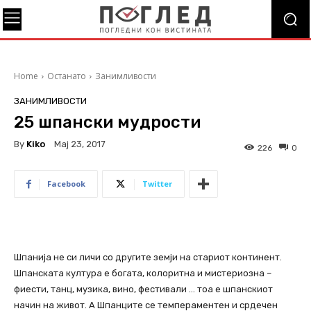
Home
Останато
Занимливости
ЗАНИМЛИВОСТИ
25 шпански мудрости
By
Kiko
Мај 23, 2017
226
0
Facebook
Twitter
Шпанија не си личи со другите земји на стариот континент.
Шпанската култура е богата, колоритна и мистериозна –
фиести, танц, музика, вино, фестивали … тоа е шпанскиот
начин на живот. А Шпанците се темпераментен и срдечен