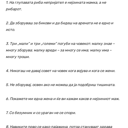
1. На глупавата риба непријател е нејзината мамка, а не
рибарот.
2. Да зборуваш за бикови и да бидеш на арената не е едно и
исто.
3. Три „мали“ и три „големи“ погуби на човекот: малку знае –
многу зборува; малку вреди – за многу се има; малку има –
многу троши.
4. Никогаш не давај совет на човек кога војува и кога се жени.
5. Не зборувај, освен ако не можеш да ја подобриш тишината.
6. Покажете ми една жена и ќе ви кажам каков е нејзиниот маж.
7. Со безумник и со ураган не се спори.
8. Навиките прво се како пајажина, потоа стануваат здрава