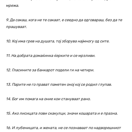
мрежа.
9. Да сакаш, кога не те сакаат, е сеедно да одговараш, без да те
прашуваат.
10. Кој има грев на душата, тој зборува најмногу од сите.
11. На добрата домаќинка ќерките и се мрзливи.
12. Гласините за банкарот подели ги на четири.
13. Парите не го прават паметен оној кој се родил глупав.
14. Бог им помага на оние кои стануваат рано.
15. Ако лисицата лови скакулци, значи кошарата и е празна.
16. И лубеницата, и жената, не се познаваат по надворешниот