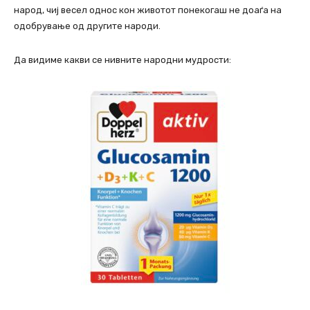
народ, чиј весел однос кон животот понекогаш не доаѓа на
одобрување од другите народи.
Да видиме какви се нивните народни мудрости: