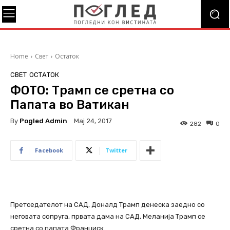
Home
Свет
Остаток
СВЕТ
ОСТАТОК
ФОТО: Трамп се сретна со
Папата во Ватикан
By
Pogled Admin
Мај 24, 2017
282
0
Facebook
Twitter
Претседателот на САД, Доналд Трамп денеска заедно со
неговата сопруга, првата дама на САД, Меланија Трамп се
сретна со папата Франциск.