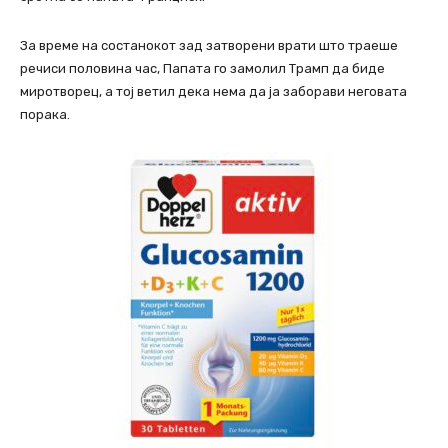
За време на состанокот зад затворени врати што траеше
речиси половина час, Папата го замолил Трамп да биде
миротворец, а тој ветил дека нема да ја заборави неговата
порака.