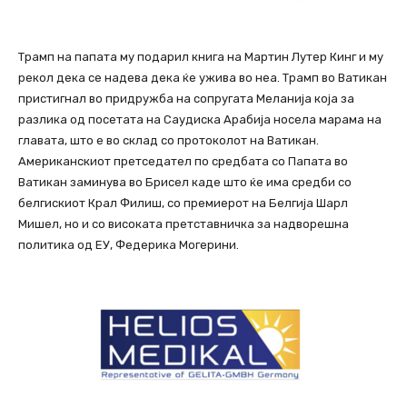
Трамп на папата му подарил книга на Мартин Лутер Кинг и му
рекол дека се надева дека ќе ужива во неа. Трамп во Ватикан
пристигнал во придружба на сопругата Меланија која за
разлика од посетата на Саудиска Арабија носела марама на
главата, што е во склад со протоколот на Ватикан.
Американскиот претседател по средбата со Папата во
Ватикан заминува во Брисел каде што ќе има средби со
белгискиот Крал Филиш, со премиерот на Белгија Шарл
Мишел, но и со високата претставничка за надворешна
политика од ЕУ, Федерика Могерини.