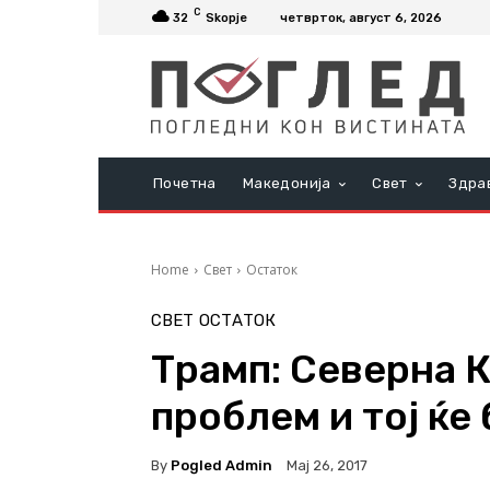
C
32
Skopje
четврток, август 6, 2026
Почетна
Македонија
Свет
Здра
Home
Свет
Остаток
СВЕТ
ОСТАТОК
Трамп: Северна К
проблем и тој ќе
By
Pogled Admin
Мај 26, 2017