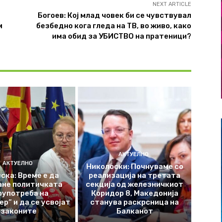
NEXT ARTICLE
Богоев: Кој млад човек би се чувствувал
м
безбедно кога гледа на ТВ, во живо, како
има обид за УБИСТВО на пратеници?
АКТУЕЛНО
АКТУЕЛНО
Николоски: Почнуваме со
ска: Време е да
реализација на третата
ане политичката
секција од железничкиот
оупотреба на
Коридор 8, Македонија
р“ и да се усвојат
станува раскрсница на
законите
Балканот