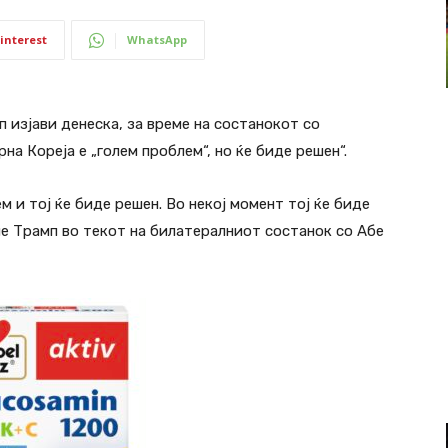
interest
WhatsApp
изјави денеска, за време на состанокот со
а Кореја е „голем проблем“, но ќе биде решен“.
м и тој ќе биде решен. Во некој момент тој ќе биде
че Трамп во текот на билатералниот состанок со Абе