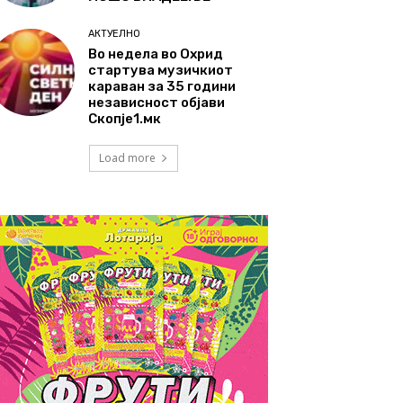
АКТУЕЛНО
Во недела во Охрид
стартува музичкиот
караван за 35 години
независност објави
Скопје1.мк
Load more