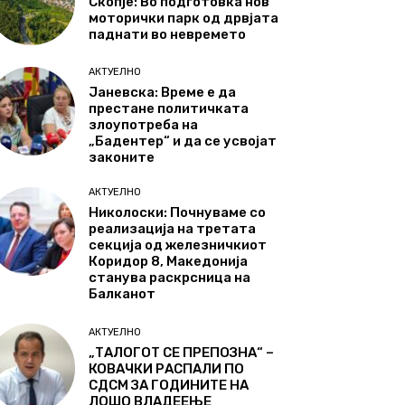
Скопје: Во подготовка нов
моторички парк од дрвјата
паднати во невремето
АКТУЕЛНО
Јаневска: Време е да
престане политичката
злоупотреба на
„Бадентер“ и да се усвојат
законите
АКТУЕЛНО
Николоски: Почнуваме со
реализација на третата
секција од железничкиот
Коридор 8, Македонија
станува раскрсница на
Балканот
АКТУЕЛНО
„ТАЛОГОТ СЕ ПРЕПОЗНА“ –
КОВАЧКИ РАСПАЛИ ПО
СДСМ ЗА ГОДИНИТЕ НА
ЛОШО ВЛАДЕЕЊЕ