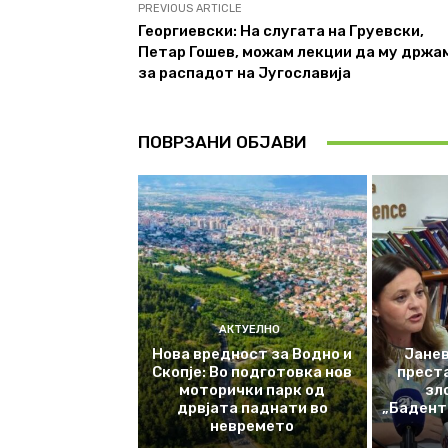
PREVIOUS ARTICLE
Георгиевски: На слугата на Груевски,
Петар Гошев, можам лекции да му држа
за распадот на Југославија
ПОВРЗАНИ ОБЈАВИ
АКТУЕЛНО
Нова вредност за Водно и
Јанев
Скопје: Во подготовка нов
прест
моторички парк од
зл
дрвјата паднати во
„Баденте
невремето