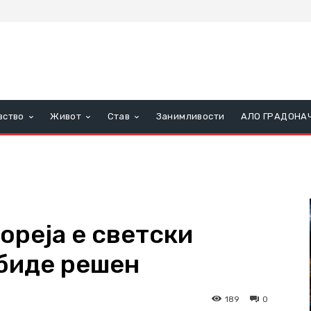
вство
Живот
Став
Занимливости
АЛО ГРАДОНА
ореја е светски
 биде решен
189
0