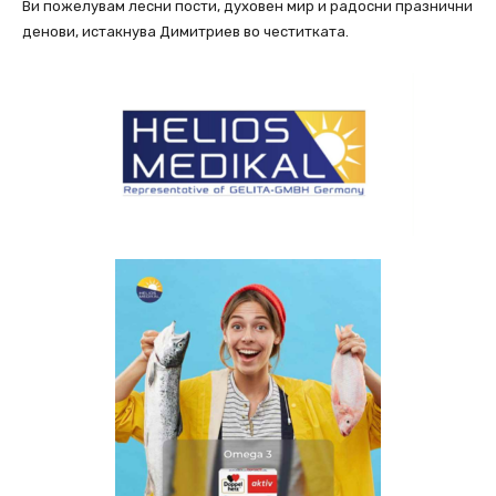
Ви пожелувам лесни пости, духовен мир и радосни празнични
денови, истакнува Димитриев во честитката.