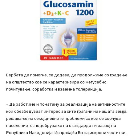
Вербата да помогне, се додава, да продолжиме со градење
на општество кое се карактеризира со меѓусебно
почитување, соработка и взаемна толеранција.
– Да работиме и понатаму за реализација на активностите
кои обезбедуваат интерес за сите граѓани на нашата земја,
решавање на секојдневните проблеми со кои се соочува
населението, подобрување на стандардот и развој на
Република Македонија. Испраќајќи Ви најискрени честитки,