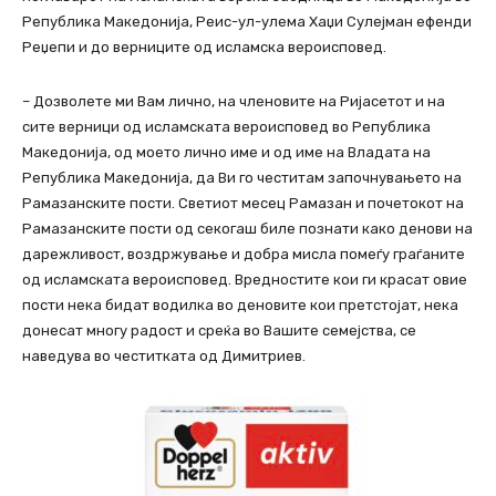
Република Македонија, Реис-ул-улема Хаџи Сулејман ефенди
Реџепи и до верниците од исламска вероисповед.
– Дозволете ми Вам лично, на членовите на Ријасетот и на
сите верници од исламската вероисповед во Република
Македонија, од моето лично име и од име на Владата на
Република Македонија, да Ви го честитам започнувањето на
Рамазанските пости. Светиот месец Рамазан и почетокот на
Рамазанските пости од секогаш биле познати како денови на
дарежливост, воздржување и добра мисла помеѓу граѓаните
од исламската вероисповед. Вредностите кои ги красат овие
пости нека бидат водилка во деновите кои претстојат, нека
донесат многу радост и среќа во Вашите семејства, се
наведува во честитката од Димитриев.