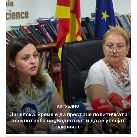
АКТУЕЛНО
Јаневска: Време е да престане политичката
злоупотреба на „Бадентер“ и да се усвојат
законите