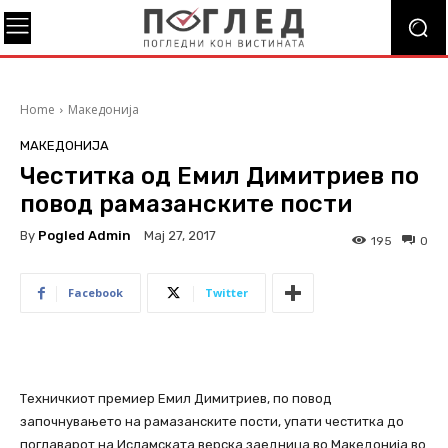
Home
Македонија
МАКЕДОНИЈА
Честитка од Емил Димитриев по
повод рамазанските пости
By
Pogled Admin
Мај 27, 2017
195
0
Facebook
Twitter
Техничкиот премиер Емил Димитриев, по повод
започнувањето на рамазанските пости, упати честитка до
поглаварот на Исламската верска заедница во Македонија во