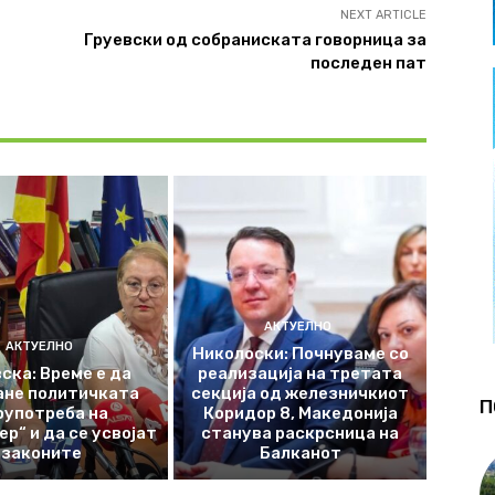
NEXT ARTICLE
Груевски од собраниската говорница за
последен пат
АКТУЕЛНО
АКТУЕЛНО
Николоски: Почнуваме со
ска: Време е да
реализација на третата
ане политичката
секција од железничкиот
П
оупотреба на
Коридор 8, Македонија
р“ и да се усвојат
станува раскрсница на
законите
Балканот