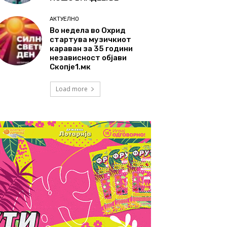
АКТУЕЛНО
Во недела во Охрид
стартува музичкиот
караван за 35 години
независност објави
Скопје1.мк
Load more