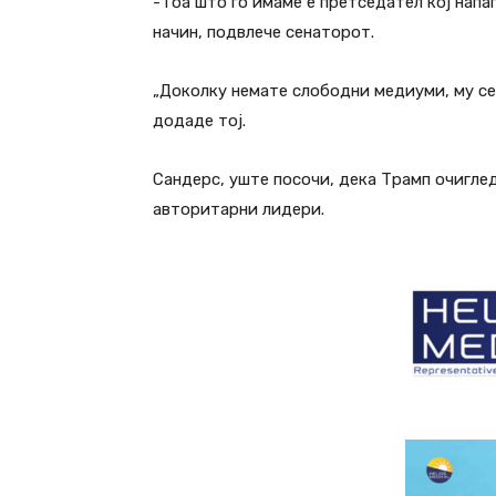
-Тоа што го имаме е претседател кој напа
начин, подвлече сенаторот.
„Доколку немате слободни медиуми, му се
додаде тој.
Сандерс, уште посочи, дека Трамп очигле
авторитарни лидери.