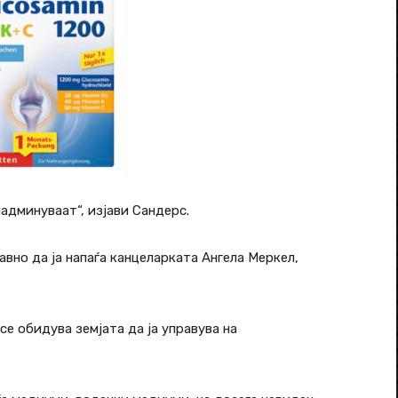
надминуваат“, изјави Сандерс.
авно да ја напаѓа канцеларката Ангела Меркел,
е обидува земјата да ја управува на