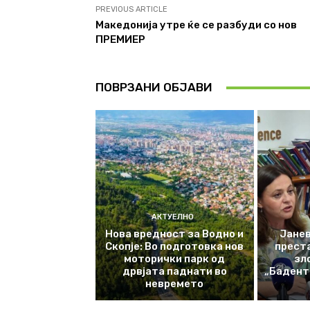
PREVIOUS ARTICLE
Македонија утре ќе се разбуди со нов
ПРЕМИЕР
ПОВРЗАНИ ОБЈАВИ
АКТУЕЛНО
Нова вредност за Водно и
Јанев
Скопје: Во подготовка нов
прест
моторички парк од
зл
дрвјата паднати во
„Баденте
невремето