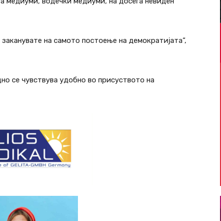
ѓа медиуми, водечки медиуми, на досега невиден
 заканувате на самото постоење на демократијата“,
дно се чувствува удобно во присуството на