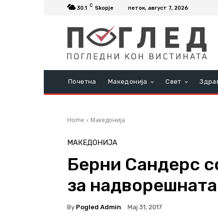
C
30.1
Skopje
петок, август 7, 2026
Почетна
Македонија
Свет
Здра
Home
Македонија
МАКЕДОНИЈА
Берни Сандерс с
за надворешната
By
Pogled Admin
Мај 31, 2017