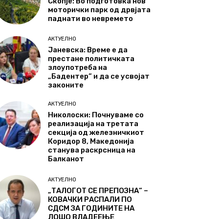
Скопје: Во подготовка нов
моторички парк од дрвјата
паднати во невремето
АКТУЕЛНО
Јаневска: Време е да
престане политичката
злоупотреба на
„Бадентер“ и да се усвојат
законите
АКТУЕЛНО
Николоски: Почнуваме со
реализација на третата
секција од железничкиот
Коридор 8, Македонија
станува раскрсница на
Балканот
АКТУЕЛНО
„ТАЛОГОТ СЕ ПРЕПОЗНА“ –
КОВАЧКИ РАСПАЛИ ПО
СДСМ ЗА ГОДИНИТЕ НА
ЛОШО ВЛАДЕЕЊЕ