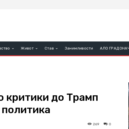
вство
Живот
Став
Занимливости
АЛО ГРАДОНА
о критики до Трамп
 политика
269
0