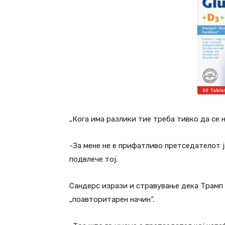
„Кога има разлики тие треба тивко да се 
-За мене не е прифатливо претседателот ј
подвлече тој.
Сандерс изрази и стравување дека Трамп с
„поавторитарен начин“.