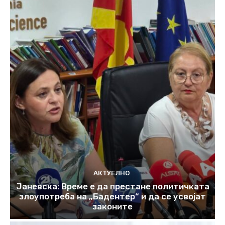
АКТУЕЛНО
Јаневска: Време е да престане политичката
злоупотреба на „Бадентер“ и да се усвојат
законите