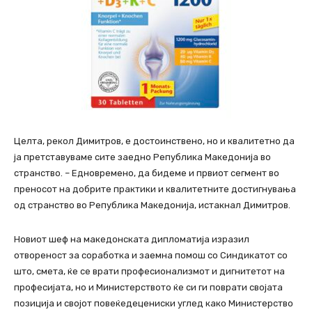
Целта, рекол Димитров, е достоинствено, но и квалитетно да
ја претставуваме сите заедно Република Македонија во
странство. – Едновремено, да бидеме и првиот сегмент во
преносот на добрите практики и квалитетните достигнувања
од странство во Република Македонија, истакнал Димитров.
Новиот шеф на македонската дипломатија изразил
отвореност за соработка и заемна помош со Синдикатот со
што, смета, ќе се врати професионализмот и дигнитетот на
професијата, но и Министерството ќе си ги поврати својата
позиција и својот повеќедецениски углед како Министерство