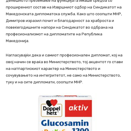
денешното преземање на функцијата имаше средба со
проширениот состав на Извршниот одбор на Синдикатот на
Македонската дипломатска служба. Како што соопшти МНР,
Димитров изразил почит и благодарност за храброста и
повеќегодишните напори на Синдикатот во одбрана на
професионализмот на дипломатите на Република
Македонија.
Нагласувајќи дека и самиот професионален дипломат, кој на
овој начин се враќа во Министерството, тој акцентот го стави
на натпартискиот карактер на Министерството и
сочувувањето на интегритетот, не само на Министерството,
туку и на сите дипломати, соопшти МНР.